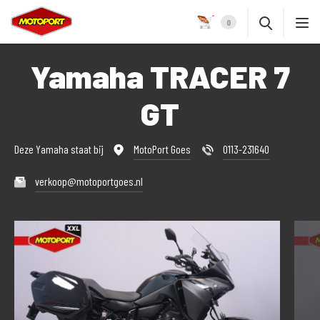
0
Yamaha TRACER 7
GT
Deze Yamaha staat bij
MotoPort Goes
0113-231640
verkoop@motoportgoes.nl