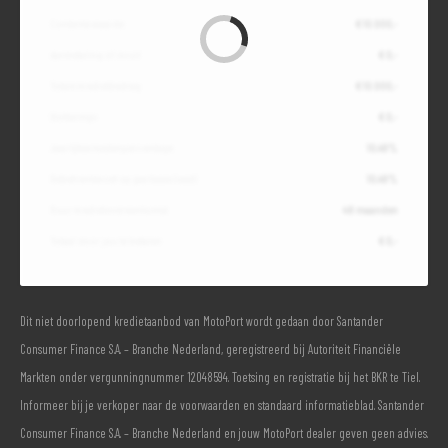
Contante waarde
€ 10.000,-
Aanbetaling of inruil
€ 0,-
Totale kredietbedrag
€ 10.000,-
Slottermijn
€ 0,-
Jaarlijkse kostenpercentage
10,49%
Debetrentevoet op jaarbasis (vast)
10,49%
Duur kredietovereenkomst
48 maanden
Totaal door jou te betalen
€ 0,-
Dit niet doorlopend kredietaanbod van MotoPort wordt gedaan door Santander
Consumer Finance S.A. – Branche Nederland, geregistreerd bij Autoriteit Financiële
Markten onder vergunningnummer 12048594. Toetsing en registratie bij het BKR te Tiel.
Informeer bij je verkoper naar de voorwaarden en standaard informatieblad. Santander
Consumer Finance S.A. – Branche Nederland en jouw MotoPort dealer geven geen advies.