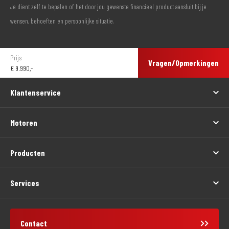
Je dient zelf te bepalen of het door jou gewenste financieel product aansluit bij je
wensen, behoeften en persoonlijke situatie.
Prijs
Vragen/Opmerkingen
€
9.990,-
Klantenservice
Motoren
Producten
Services
Contact