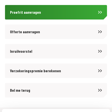
0113-231640
verkoop@motoportgoes.nl
Proefrit aanvragen
Nobelweg 4, 4462 GK, Goes
Voor meer motoren en scooters (400 stuks) zie onze website
Offerte aanvragen
https://www.motoport.nl/goes of kom langs!
Voor kwaliteit en betrouwbaarheid bent u al meer dan 65 jaar aan het
Inruilvoorstel
juiste adres bij MotoPort Goes XXL. Wij hebben het grootste aanbod van
Zuid-West Nederland in een van de grootste motorzaken van de Benelux!
Verzekeringspremie berekenen
Voor aankoop en onderhoud van motoren en scooters, aanschaf van
kleding (mega kleding shop van 1500 m2!) en voor de aanschaf van
onderdelen en accessoires kunt u bij ons terecht.
Bel me terug
De prijzen van onze nieuwe motorfietsen en scooters zijn altijd inclusief
onvermijdbare kosten. Wij bieden op onze occasions tegen