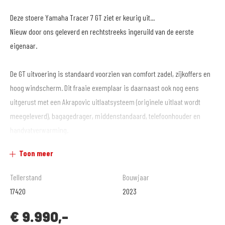
Deze stoere Yamaha Tracer 7 GT ziet er keurig uit...
Nieuw door ons geleverd en rechtstreeks ingeruild van de eerste
eigenaar.
De GT uitvoering is standaard voorzien van comfort zadel, zijkoffers en
hoog windscherm. Dit fraaie exemplaar is daarnaast ook nog eens
uitgerust met een Akrapovic uitlaatsysteem (originele uitlaat wordt
meegeleverd), bagagedrager, middenstandaard, telefoonhouder en
handvatverwarming.
Toon meer
Klaar voor een mooie rit!
Tellerstand
Bouwjaar
17420
2023
MotoPort Goes XXL
€
9.990,-
www.motoport.nl/goes