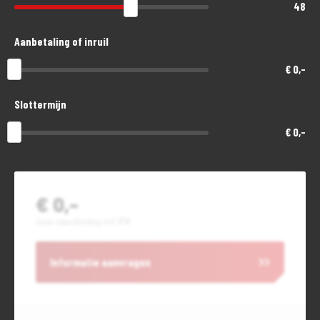
48
Aanbetaling of inruil
€ 0,-
Slottermijn
€ 0,-
€ 0,-
Jouw maandbedrag incl. BTW
Informatie aanvragen