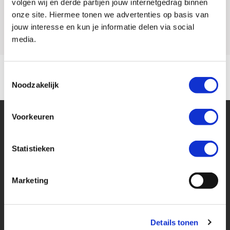
volgen wij en derde partijen jouw internetgedrag binnen
informatie en controleer daarom bij aankoop de zaken die uw
onze site. Hiermee tonen we advertenties op basis van
Model
TRACER 9
beslissing zouden kunnen beïnvloeden.
jouw interesse en kun je informatie delen via social
media.
Voordelig en goed verzekeren?
Kijk op onze website voor meer informatie over de MotoPort No Risk
Toestemmingsselectie
verzekeringen (ook als je niet je motor bij ons hebt gekocht).
Noodzakelijk
Voorkeuren
Statistieken
Financier deze Yamaha
Marketing
Eenvoudig, flexibel en verantwoord lenen. Het MotoPort Flexplan.
Details tonen