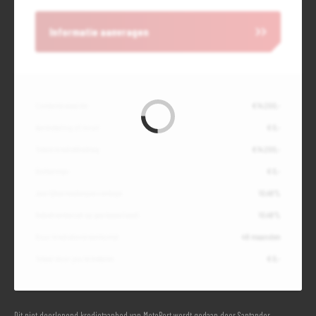
Informatie aanvragen
Contante waarde
€ 14.200,-
Aanbetaling of inruil
€ 0,-
Totale kredietbedrag
€ 14.200,-
Slottermijn
€ 0,-
Jaarlijkse kostenpercentage
10,49%
Debetrentevoet op jaarbasis (vast)
10,49%
Duur kredietovereenkomst
48 maanden
Totaal door jou te betalen
€ 0,-
Dit niet doorlopend kredietaanbod van MotoPort wordt gedaan door Santander