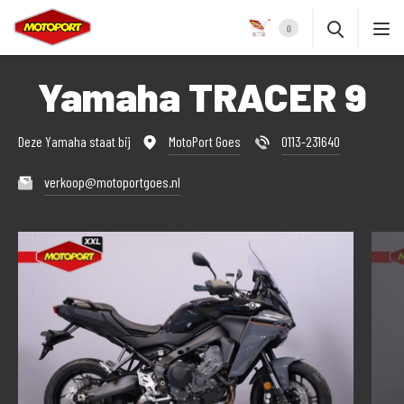
0
Yamaha TRACER 9
Deze Yamaha staat bij
MotoPort Goes
0113-231640
verkoop@motoportgoes.nl