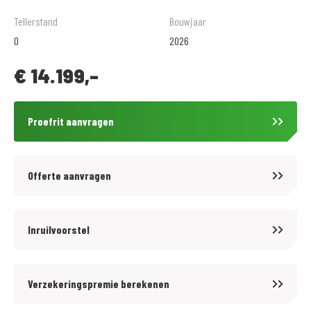
Tellerstand
Bouwjaar
Voor kwaliteit en betrouwbaarheid bent u al meer dan 65 jaar aan het
0
2026
juiste adres bij MotoPort Goes XXL. Wij hebben het grootste aanbod van
€
14.199,-
Zuid-West Nederland in een van de grootste motorzaken van de Benelux!
Voor aankoop en onderhoud van motoren en scooters, aanschaf van
kleding (mega kleding shop van 1500 m2!) en voor de aanschaf van
Proefrit aanvragen
onderdelen en accessoires kunt u bij ons terecht.
De prijzen van onze nieuwe motorfietsen en scooters zijn altijd inclusief
Offerte aanvragen
onvermijdbare kosten. Wij bieden op onze occasions tegen
aantrekkelijke tarieven diverse BOVAG garantiepakketten aan. Informeer
hiervoor bij onze verkoopafdeling.
Inruilvoorstel
Wij zijn officieel dealer van: BMW, Ducati, Harley-Davidson, Honda,
Verzekeringspremie berekenen
Kawasaki, Peugeot, Piaggio, Suzuki, Triumph, Vespa en Yamaha. Inruil
van alle merken en types is bij ons mogelijk.