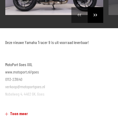
Deze nieuwe Yamaha Tracer 9 is uit voorraad leverbaar!
MotoPort Goes XXL
www.motoport.nl/goes
0113-231640
verkoop@motoportgoes.nl
Nobelweg 4, 4462 GK, Goes
Voor meer motoren en scooters (400 stuks) zie onze website
Toon meer
https://www.motoport.nl/goes of kom langs!