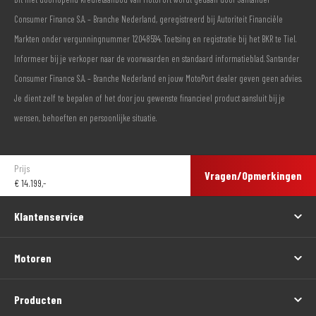
Consumer Finance S.A. – Branche Nederland, geregistreerd bij Autoriteit Financiële
Markten onder vergunningnummer 12048594. Toetsing en registratie bij het BKR te Tiel.
Informeer bij je verkoper naar de voorwaarden en standaard informatieblad. Santander
Consumer Finance S.A. – Branche Nederland en jouw MotoPort dealer geven geen advies.
Je dient zelf te bepalen of het door jou gewenste financieel product aansluit bij je
wensen, behoeften en persoonlijke situatie.
Prijs
Vragen/Opmerkingen
€
14.199,-
Klantenservice
Motoren
Producten