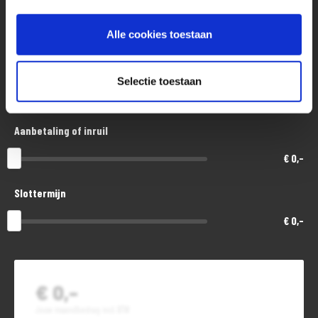
Aankoopprijs
€ 14.200,-
Alle cookies toestaan
Looptijd in maanden
Selectie toestaan
48
Aanbetaling of inruil
€ 0,-
Slottermijn
€ 0,-
€ 0,-
Jouw maandbedrag incl. BTW