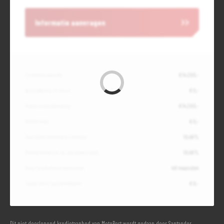
Informatie aanvragen
Contante waarde
€ 14.200,-
Aanbetaling of inruil
€ 0,-
Totale kredietbedrag
€ 14.200,-
Slottermijn
€ 0,-
Jaarlijkse kostenpercentage
10,49%
Debetrentevoet op jaarbasis (vast)
10,49%
Duur kredietovereenkomst
48 maanden
Totaal door jou te betalen
€ 0,-
Dit niet doorlopend kredietaanbod van MotoPort wordt gedaan door Santander