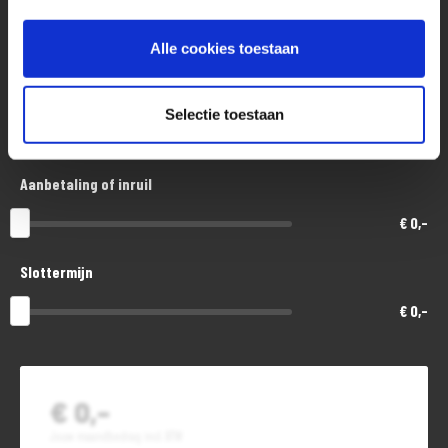
Aankoopprijs
€ 14.200,-
Alle cookies toestaan
Looptijd in maanden
Selectie toestaan
48
Aanbetaling of inruil
€ 0,-
Slottermijn
€ 0,-
€ 0,-
Jouw maandbedrag incl. BTW