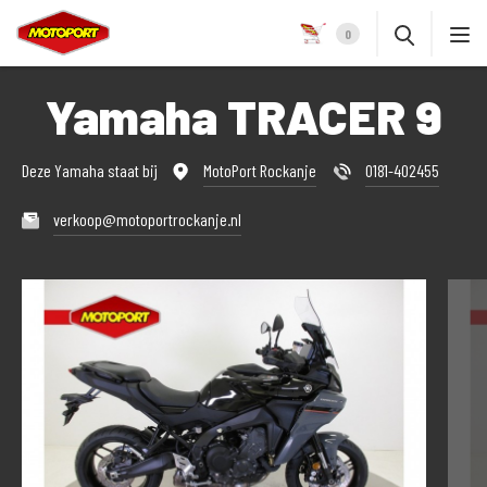
0
Yamaha TRACER 9
Deze Yamaha staat bij
MotoPort Rockanje
0181-402455
verkoop@motoportrockanje.nl