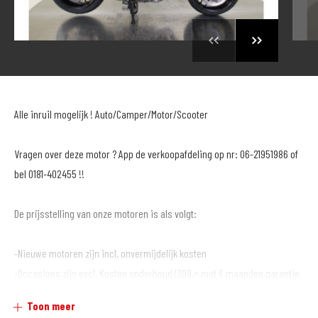
Alle inruil mogelijk ! Auto/Camper/Motor/Scooter
Vragen over deze motor ? App de verkoopafdeling op nr: 06-21951986 of
bel 0181-402455 !!
De prijsstelling van onze motoren is als volgt:
-Nieuwe motoren zijn incl. onvermijdelijk kosten
-Occasions zijn excl. Kosten onderhoud (399,= met 6 maanden garantie
of € 499,= met 12 maanden garantie*)
Toon meer