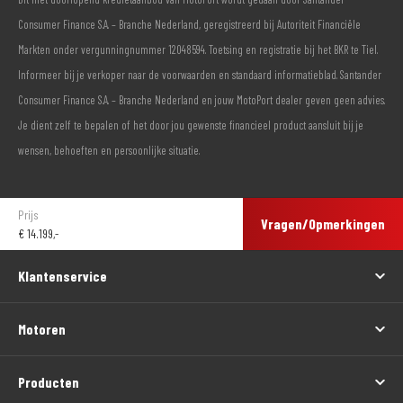
Consumer Finance S.A. – Branche Nederland, geregistreerd bij Autoriteit Financiële
Markten onder vergunningnummer 12048594. Toetsing en registratie bij het BKR te Tiel.
Informeer bij je verkoper naar de voorwaarden en standaard informatieblad. Santander
Consumer Finance S.A. – Branche Nederland en jouw MotoPort dealer geven geen advies.
Je dient zelf te bepalen of het door jou gewenste financieel product aansluit bij je
wensen, behoeften en persoonlijke situatie.
Prijs
Vragen/Opmerkingen
€
14.199,-
Klantenservice
Motoren
Producten