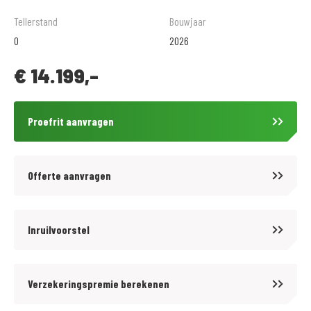
Wat anderen over ons vertellen :
Tellerstand
Bouwjaar
0
2026
4.7 / 5 sterren op Google reviews
€
14.199,-
5 / 5 sterren op Facebook reviews
9.6 / 10 beoordeling op klantvertellen.nl
Proefrit aanvragen
*vanaf verkoopprijs motor € 4.500,=
Offerte aanvragen
MotoPort Rockanje
Motorliefhebbers in hart en nieren
Inruilvoorstel
In het mooie Rockanje, Zuid-Holland, runnen Richard, Gert-Jan en Adri
Verzekeringspremie berekenen
een MotoPort vestiging Rockanje samen met hun 17 collega’s. Een
motorbedrijf van 3200m2 en 2 verdiepingen waar motorrijders uit de