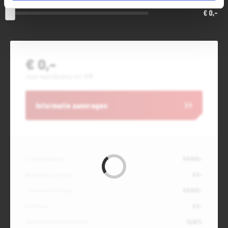
€ 0,-
€ 0,-
Jouw maandbedrag incl. BTW
Informatie aanvragen
Contante waarde
€ 6.800,-
Aanbetaling of inruil
€ 0,-
Totale kredietbedrag
€ 6.800,-
Slottermijn
€ 0,-
Jaarlijkse kostenpercentage
10,49%