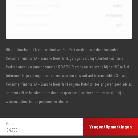
Debetrentevoet op jaarbasis (vast)
10,49%
Duur kredietovereenkomst
48 maanden
Totaal door jou te betalen
€ 0,-
Dit niet doorlopend kredietaanbod van MotoPort wordt gedaan door Santander
Consumer Finance S.A. – Branche Nederland, geregistreerd bij Autoriteit Financiële
Markten onder vergunningnummer 12048594. Toetsing en registratie bij het BKR te Tiel.
Informeer bij je verkoper naar de voorwaarden en standaard informatieblad. Santander
Consumer Finance S.A. – Branche Nederland en jouw MotoPort dealer geven geen advies.
Je dient zelf te bepalen of het door jou gewenste financieel product aansluit bij je
wensen, behoeften en persoonlijke situatie.
Prijs
Vragen/Opmerkingen
€
6.750,-