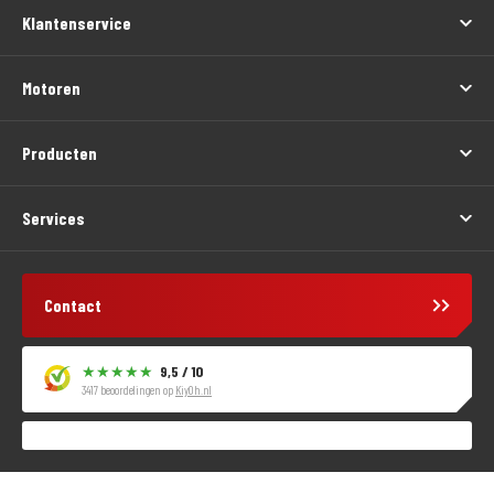
Klantenservice
Motoren
Producten
Services
Contact
9,5 / 10
3417 beoordelingen op
KiyOh.nl