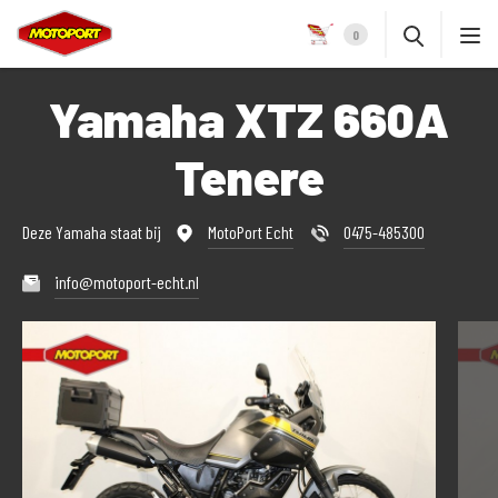
0
Yamaha XTZ 660A
Tenere
Deze Yamaha staat bij
MotoPort Echt
0475-485300
info@motoport-echt.nl