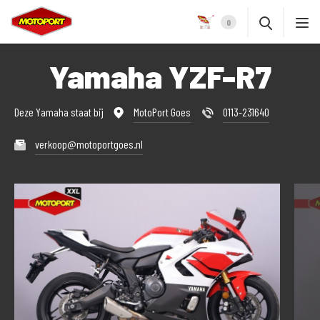
0
Yamaha YZF-R7
Deze Yamaha staat bij
MotoPort Goes
0113-231640
verkoop@motoportgoes.nl