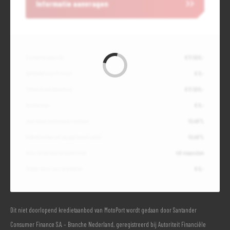
Informatie aanvragen
Contante waarde
€ 11.500,-
Aanbetaling of inruil
€ 0,-
Totale kredietbedrag
€ 11.500,-
Slottermijn
€ 0,-
Jaarlijkse kostenpercentage
10,49%
Debetrentevoet op jaarbasis (vast)
10,49%
Duur kredietovereenkomst
48 maanden
Totaal door jou te betalen
€ 0,-
Dit niet doorlopend kredietaanbod van MotoPort wordt gedaan door Santander
Consumer Finance S.A. – Branche Nederland, geregistreerd bij Autoriteit Financiële