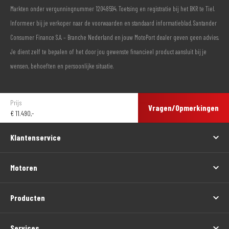
Markten onder vergunningnummer 12048594. Toetsing en registratie bij het BKR te Tiel.
Informeer bij je verkoper naar de voorwaarden en standaard informatieblad. Santander
Consumer Finance S.A. – Branche Nederland en jouw MotoPort dealer geven geen advies.
Je dient zelf te bepalen of het door jou gewenste financieel product aansluit bij je
wensen, behoeften en persoonlijke situatie.
Prijs
Vragen/Opmerkingen
€
11.490,-
Klantenservice
Motoren
Producten
Services