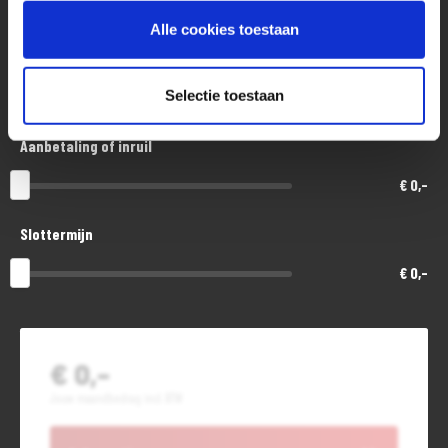
€ 11.500,-
Alle cookies toestaan
Looptijd in maanden
Selectie toestaan
48
Aanbetaling of inruil
€ 0,-
Slottermijn
€ 0,-
€ 0,-
Jouw maandbedrag incl. BTW