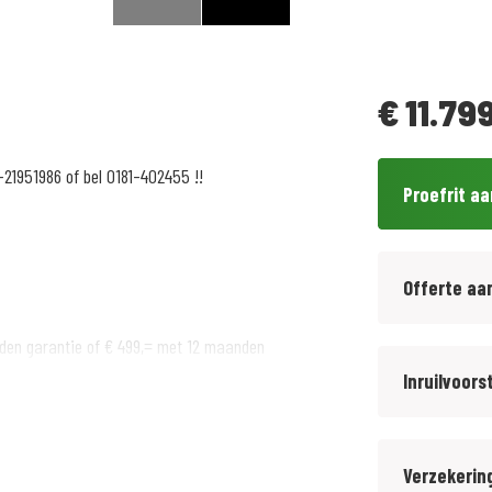
€
11.799
-21951986 of bel 0181-402455 !!
Proefrit a
Offerte aa
den garantie of € 499,= met 12 maanden
Inruilvoors
Verzekerin