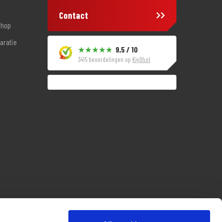
Contact
shop
aratie
9,5 / 10
3415 beoordelingen op
KiyOh.nl