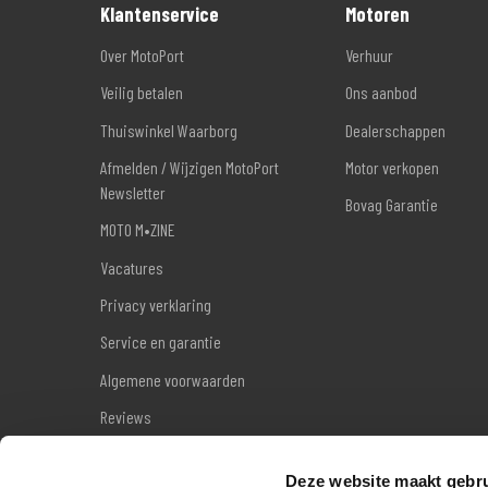
Klantenservice
Motoren
Over MotoPort
Verhuur
Veilig betalen
Ons aanbod
Thuiswinkel Waarborg
Dealerschappen
Afmelden / Wijzigen MotoPort
Motor verkopen
Newsletter
Bovag Garantie
MOTO M•ZINE
Vacatures
Privacy verklaring
Service en garantie
Algemene voorwaarden
Reviews
Sitemap
Deze website maakt gebru