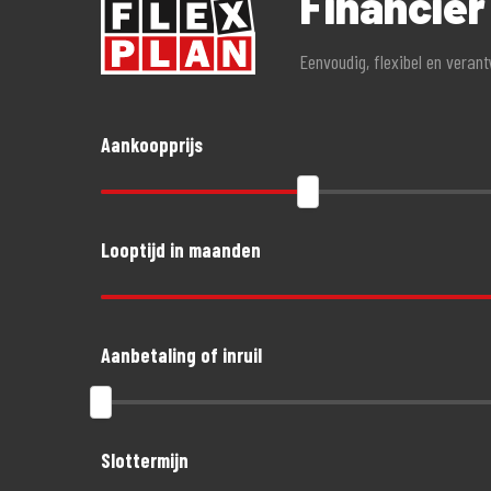
Financie
- Geen alarmverplichting!
Eenvoudig, flexibel en veran
- 3 jaar aanschaf- of taxatiewaardevergoeding mogelijk. G
- Accessoires tot 1.500,- euro gratis meeverzekerd
- Schade aan helm en kleding tot 1.500,- euro per opzitte
Aankoopprijs
Looptijd in maanden
Aanbetaling of inruil
Slottermijn