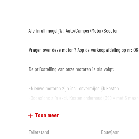
Alle inruil mogelijk ! Auto/Camper/Motor/Scooter
Vragen over deze motor ? App de verkoopafdeling op nr: 06
De prijsstelling van onze motoren is als volgt:
-Nieuwe motoren zijn incl. onvermijdelijk kosten
-Occasions zijn excl. Kosten onderhoud (399,= met 6 maan
garantie*)
Toon meer
Wat anderen over ons vertellen :
Tellerstand
Bouwjaar