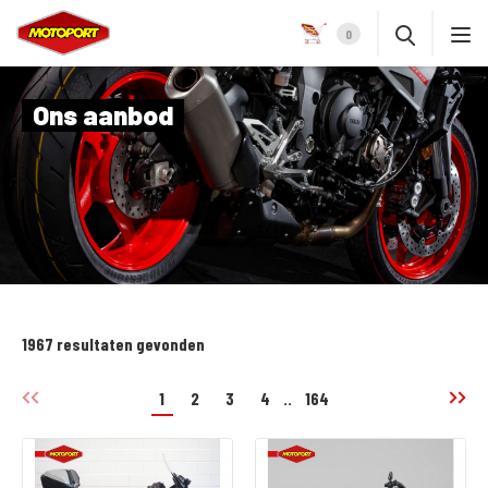
0
Ons aanbod
1967 resultaten gevonden
1
2
3
4
..
164