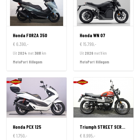
Honda
FORZA 350
Honda
WN 07
€ 6.390,-
€ 15.799,-
Uit
2024
met
3691
km
Uit
2026
met
1
km
MotoPort Hillegom
MotoPort Hillegom
Honda
PCX 125
Triumph
STREET SCRAMBLER 900
€ 1.750,-
€ 8.995,-