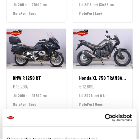
Uit
2011
met
27800
km
Uit
2018
met
13488
km
MotoPort Goes
MotoPort Leek
BMW
R 1250 RT
Honda
XL 750 TRANSALP
€ 18.290,-
€ 12.699,-
Uit
2019
met
18600
km
Uit
2026
met
0
km
MotoPort Goes
MotoPort Goes