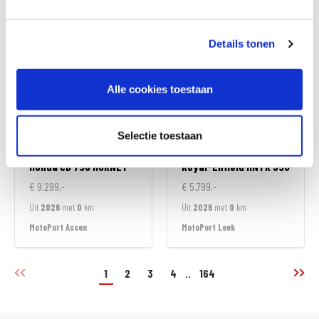
MotoPort Almere
MotoPort Assen
Details tonen
Alle cookies toestaan
Selectie toestaan
Honda
CB 750 HORNET
Royal-Enfield
HNTR 350
€ 9.299,-
€ 5.799,-
Uit
2026
met
0
km
Uit
2026
met
0
km
MotoPort Assen
MotoPort Leek
1
2
3
4
..
164