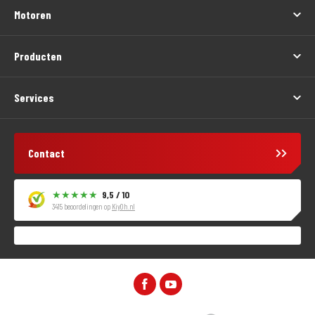
Motoren
Producten
Services
Contact
9,5 / 10
3415 beoordelingen op
KiyOh.nl