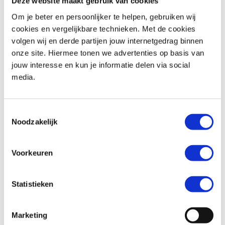
Deze website maakt gebruik van cookies
Om je beter en persoonlijker te helpen, gebruiken wij
cookies en vergelijkbare technieken. Met de cookies
volgen wij en derde partijen jouw internetgedrag binnen
Triumph
BONNEVILLE T100
Honda
XL 750 TRANSALP
onze site. Hiermee tonen we advertenties op basis van
€ 11.490,-
€ 12.699,-
jouw interesse en kun je informatie delen via social
media.
Uit
2024
met
1600
km
Uit
2026
met
0
km
MotoPort Goes
MotoPort Goes
Toestemmingsselectie
Noodzakelijk
Voorkeuren
Statistieken
Suzuki
BURGMAN 400
Honda
CBR 650 R ABS
€ 5.250,-
€ 11.799,-
Marketing
Uit
2022
met
25658
km
Uit
2026
met
0
km