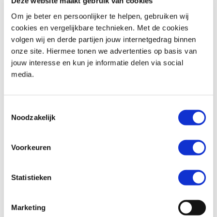
Deze website maakt gebruik van cookies
Om je beter en persoonlijker te helpen, gebruiken wij
cookies en vergelijkbare technieken. Met de cookies
volgen wij en derde partijen jouw internetgedrag binnen
BMW
F 900 R
Honda
ADV 350
onze site. Hiermee tonen we advertenties op basis van
€ 10.490,-
€ 8.299,-
jouw interesse en kun je informatie delen via social
media.
Uit
2026
met
462
km
Uit
2026
met
0
km
MotoPort Goes
MotoPort Goes
Toestemmingsselectie
Noodzakelijk
Voorkeuren
Statistieken
Honda
FORZA 750
Suzuki
SV-7GX
€ 10.490,-
€ 9.799,-
Marketing
Uit
2021
met
15500
km
Uit
2026
met
0
km