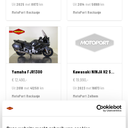
Uit
2025
met
8873
km
Uit
2014
met
56169
km
MotoPort Rockanje
MotoPort Rockanje
Yamaha
FJR1300
Kawasaki
NINJA H2 SX SPECIAL EDITION
€ 12.490,-
€ 19.990,-
Uit
2018
met
41250
km
Uit
2023
met
16673
km
MotoPort Rockanje
MotoPort Zelhem