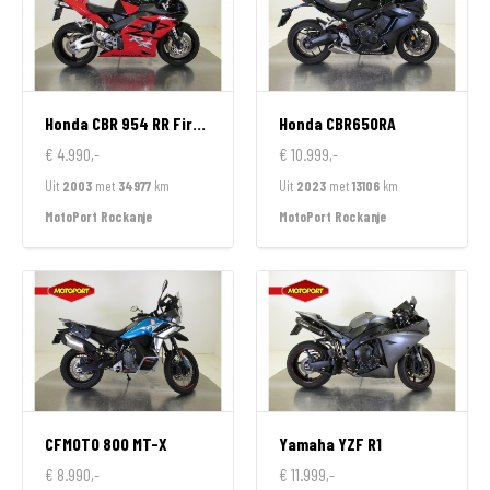
Honda
CBR 954 RR FireBlade
Honda
CBR650RA
€ 4.990,-
€ 10.999,-
Uit
2003
met
34977
km
Uit
2023
met
13106
km
MotoPort Rockanje
MotoPort Rockanje
CFMOTO
800 MT-X
Yamaha
YZF R1
€ 8.990,-
€ 11.999,-