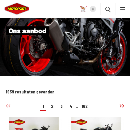
0
Ons aanbod
1939 resultaten gevonden
1
2
3
4
..
162