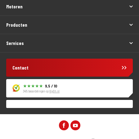
Motoren
Producten
Services
Contact
9,5 / 10
3415 beoordelingen op
KiyOh.nl