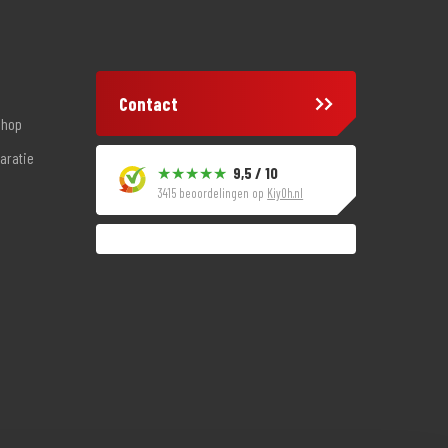
Contact
shop
aratie
9,5 / 10
3415 beoordelingen op
KiyOh.nl