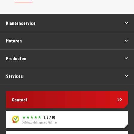
Klantenservice
Motoren
Producten
Services
Contact
9,5 / 10
3415 beoordelingen op
KiyOh.nl