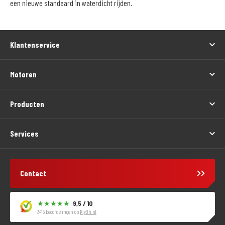
een nieuwe standaard in waterdicht rijden.
Klantenservice
Motoren
Producten
Services
Contact
9,5 / 10
3415 beoordelingen op
KiyOh.nl