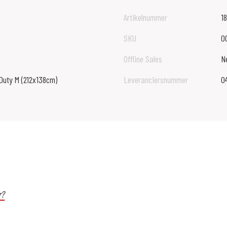
Artikelnummer
1
SKU
0
Offline Sales
N
Duty M (212x138cm)
Leveranciersnummer
0
r?