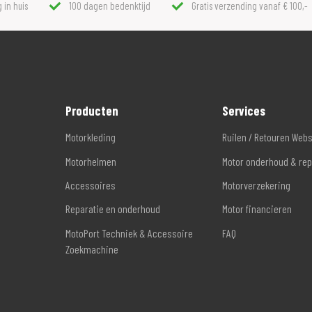
 in huis
100 dagen bedenktijd
Gratis verzending vanaf € 100,-
Producten
Services
Motorkleding
Ruilen / Retouren Web
Motorhelmen
Motor onderhoud & rep
Accessoires
Motorverzekering
Reparatie en onderhoud
Motor financieren
MotoPort Techniek & Accessoire
FAQ
Zoekmachine