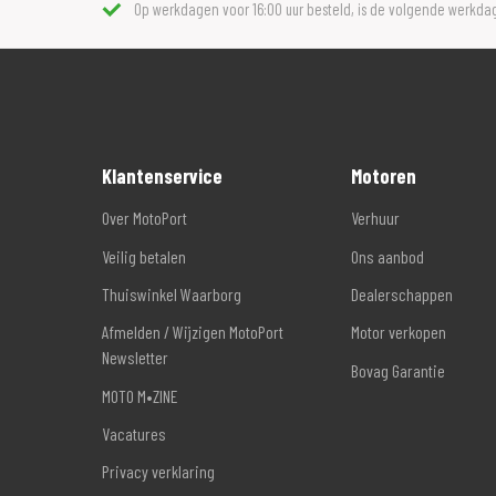
Op werkdagen voor 16:00 uur besteld, is de volgende werkdag
Klantenservice
Motoren
Over MotoPort
Verhuur
Veilig betalen
Ons aanbod
Thuiswinkel Waarborg
Dealerschappen
Afmelden / Wijzigen MotoPort
Motor verkopen
Newsletter
Bovag Garantie
MOTO M•ZINE
Vacatures
Privacy verklaring