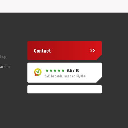
Contact
shop
aratie
9,5 / 10
3415 beoordelingen op
KiyOh.nl