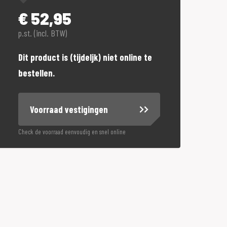
€
52,95
p.st. (incl. BTW)
Dit product is (tijdeljk) niet online te
bestellen.
Voorraad vestigingen
Check de voorraad eenvoudig en snel online