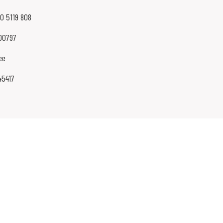
80 5119 808
00797
ee
45417