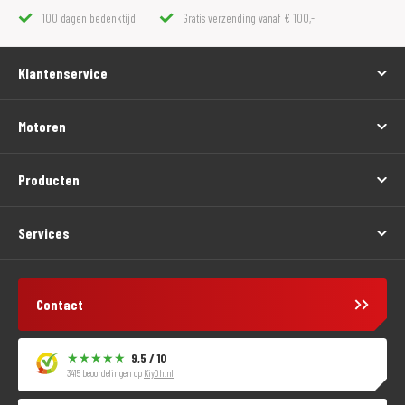
100 dagen bedenktijd
Gratis verzending vanaf € 100,-
Klantenservice
Motoren
Producten
Services
Contact
9,5 / 10
3415 beoordelingen op
KiyOh.nl