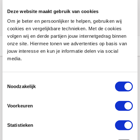
Voorraad vestigingen
Deze website maakt gebruik van cookies
Check de voorraad eenvoudig en snel online
Om je beter en persoonlijker te helpen, gebruiken wij
cookies en vergelijkbare technieken. Met de cookies
volgen wij en derde partijen jouw internetgedrag binnen
onze site. Hiermee tonen we advertenties op basis van
Aanvullende informatie
Winkelvoorraad
jouw interesse en kun je informatie delen via social
media.
Aanvullende informatie
Toestemmingsselectie
Noodzakelijk
Merk
Booster
Gewicht
0 KILOGRAM
Voorkeuren
EAN
8718913021471
Statistieken
Titel
Spaarpot Booster, Motorfiets 21B