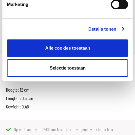
Artikelnummer
183 1016 541
Marketing
Leveranciersnummer
051612
SKU
009274
Details tonen
Offline Sales
Nee
Alle cookies toestaan
Je geld veilig opgeborgen in deze fraaie spaarpot. Verkrijgbaar in
Selectie toestaan
verschillende designs.
Hoogte: 12 cm
Lengte: 20,5 cm
Gewicht: 0.48
Op werkdagen voor 16:00 uur besteld, is de volgende werkdag in huis