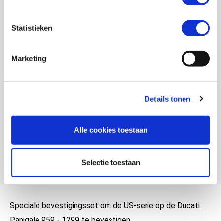
Waterdicht
Nee
Gewicht
0 KILOGRAM
Statistieken
EAN
5060461760955
Marketing
Titel
Kriega US-Drypack fitting kit Ducati Panigale
959/1299.
Artikelnummer
740 3092 2 101
Details tonen
SKU
027516
Alle cookies toestaan
Offline Sales
Nee
Leveranciersnummer
106713
Selectie toestaan
Speciale bevestigingsset om de US-serie op de Ducati
Panigale 959 - 1299 te bevestigen.