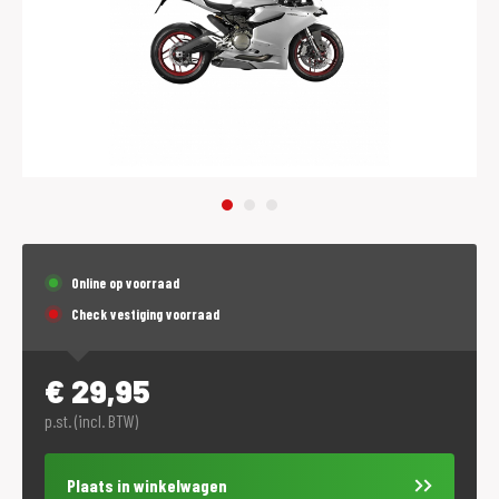
Online op voorraad
Check vestiging voorraad
€
29,95
p.st. (incl. BTW)
Plaats in winkelwagen