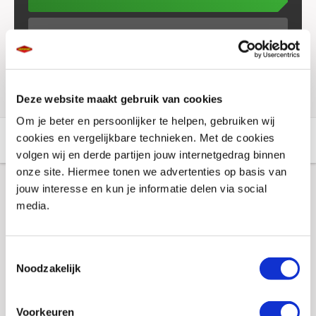
Voorraad vestigingen
Check de voorraad eenvoudig en snel online
Deze website maakt gebruik van cookies
Om je beter en persoonlijker te helpen, gebruiken wij
cookies en vergelijkbare technieken. Met de cookies
Aanvullende informatie
Winkelvoorraad
volgen wij en derde partijen jouw internetgedrag binnen
onze site. Hiermee tonen we advertenties op basis van
jouw interesse en kun je informatie delen via social
Aanvullende informatie
media.
Merk
Kriega
Toestemmingsselectie
Noodzakelijk
Regenhoes
Nee
Reflectie
Nee
Voorkeuren