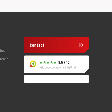
Contact
shop
aratie
9,5 / 10
3415 beoordelingen op
KiyOh.nl