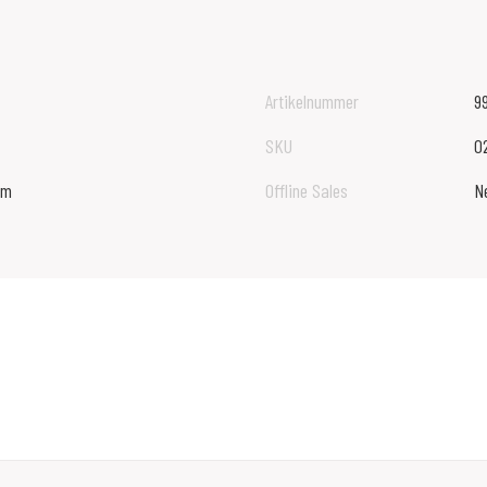
Artikelnummer
9
SKU
0
cm
Offline Sales
N