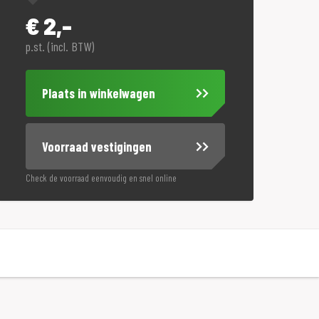
€
2,-
p.st. (incl. BTW)
Plaats in winkelwagen
Voorraad vestigingen
Check de voorraad eenvoudig en snel online