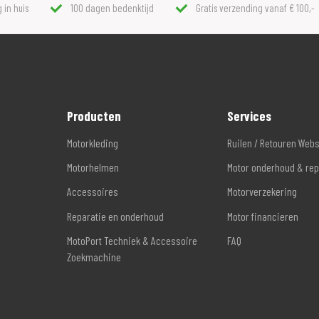
 in huis
100 dagen bedenktijd
Gratis verzending vanaf € 100,-
Producten
Services
Motorkleding
Ruilen / Retouren Web
Motorhelmen
Motor onderhoud & rep
Accessoires
Motorverzekering
Reparatie en onderhoud
Motor financieren
MotoPort Techniek & Accessoire
FAQ
Zoekmachine