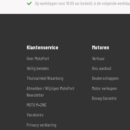
Op werkdagen voor 16:00 uur besteld, is de volgende werkdag
Klantenservice
Motoren
Over MotoPort
Verhuur
Veilig betalen
Ons aanbod
Thuiswinkel Waarborg
Dealerschappen
Afmelden / Wijzigen MotoPort
Motor verkopen
Newsletter
Bovag Garantie
MOTO M•ZINE
Vacatures
Privacy verklaring