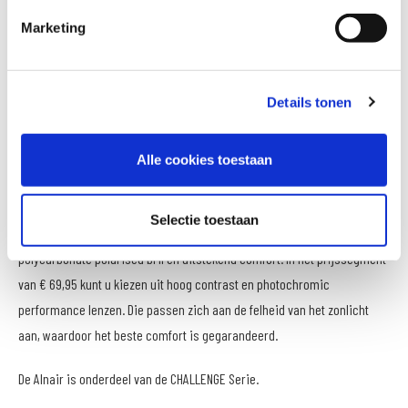
mountainbikers, maar ook zeker te gebruiken op de tennisbaan of
Marketing
tijdens watersporten. De brillen hebben een strakke vormgeving en zijn
uiteraard voorzien van het hoogwaardige polycarbonate frame en de
sterke, polarized lenzen. Al sla je er met een hamer op, ze blijven heel.
Details tonen
Uitstekende prijs/kwaliteit verhouding
Alle cookies toestaan
De unieke Gyron zonnebrillen zijn zeer betaalbaar. Voor € 19,95 heb je al
een bril met polycarbonate decentered lenzen, die volledige
Selectie toestaan
bescherming bieden tegen UV-A en UV-B. Vanaf € 34,95 heb je een
polycarbonate polarised bril en uitstekend comfort. In het prijssegment
van € 69,95 kunt u kiezen uit hoog contrast en photochromic
performance lenzen. Die passen zich aan de felheid van het zonlicht
aan, waardoor het beste comfort is gegarandeerd.
De Alnair is onderdeel van de CHALLENGE Serie.