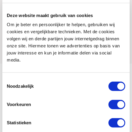
Titel
Gyron Alnair black RM zonnebril
Artikelnummer
108079 220 00
Deze website maakt gebruik van cookies
SKU
046155
Om je beter en persoonlijker te helpen, gebruiken wij
cookies en vergelijkbare technieken. Met de cookies
Offline Sales
Nee
volgen wij en derde partijen jouw internetgedrag binnen
Leveranciersnummer
8718924551721
onze site. Hiermee tonen we advertenties op basis van
jouw interesse en kun je informatie delen via social
media.
Of je nu zeilt, motor rijdt of skiet, voor iedere sporter is een goede
Toestemmingsselectie
zonnebril een must. Elke bril voldoet aan de hoogste kwalitatieve
Noodzakelijk
producteigenschappen en biedt honderd procent UV-bescherming.
Voorkeuren
Challenge serie
Een derde collectie is de challenge serie. Hieronder vallen de meest
Statistieken
uitgesproken, sportieve brillen. Ideaal voor wielrenners en