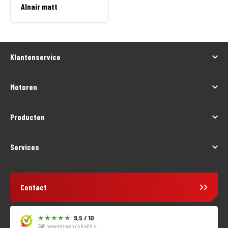
Alnair matt
Klantenservice
Motoren
Producten
Services
Contact
9,5 / 10
3415 beoordelingen op
KiyOh.nl