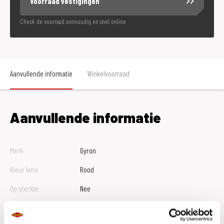
Voorraad vestigingen
Check de voorraad eenvoudig en snel online
Aanvullende informatie
Winkelvoorraad
Aanvullende informatie
Merk
Gyron
Kleur lens
Rood
Op sterkte
Nee
Gewicht
0.2 KILOGRAM