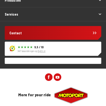
Producten
Services
Contact
9,5 / 10
3417 beoordelingen op
KiyOh.nl
More for your ride