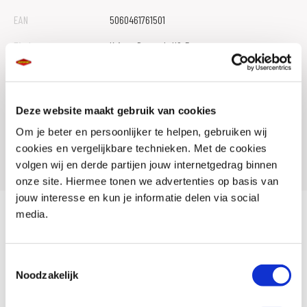
EAN
5060461761501
Titel
Kriega Drypack, US-5
Artikelnummer
740 3039 101
Leveranciersnummer
113529
Deze website maakt gebruik van cookies
SKU
054889
Om je beter en persoonlijker te helpen, gebruiken wij
cookies en vergelijkbare technieken. Met de cookies
Offline Sales
Nee
volgen wij en derde partijen jouw internetgedrag binnen
onze site. Hiermee tonen we advertenties op basis van
jouw interesse en kun je informatie delen via social
media.
Waterproof 5 liter tank/buddyseat tas met Cordura versterkte
constructie.
Toestemmingsselectie
Noodzakelijk
Gegarandeerd 100% waterproof bij juist gebruik