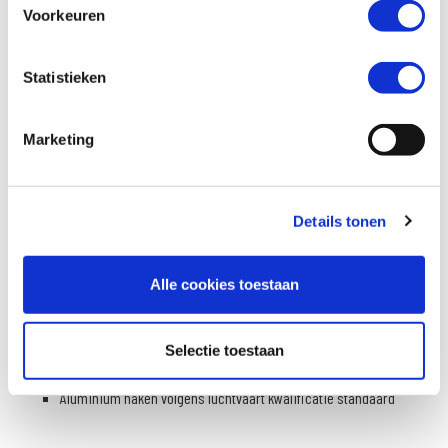
Universeel toepasbaar op elk type motorfiets
Voorkeuren
Dankzij de quick-release buckles en hookstraps eenvoudig en
makkelijk te bevestigen op elk type subframe van je motor
Statistieken
Als stand alone tas te gebruiken of dankzij modulaire opbouw
eenvoudig te koppelen aan US10, US20, US30 of een rugtas uit de
Marketing
R-series van Kriega
10-jaars Kriega fabrieksgarantie op fabrieksfouten
Tas is vast monteerbaar op het spatbord, als tailbag op de
Details tonen
buddy, of als tanktas via een optioneel verkrijgbare US-Drypack
converter
420D Cordura�� Lite constructie
Alle cookies toestaan
Uitneembare witte liner met getapete naden
YKK�� waterafstotende ritsen
Selectie toestaan
Hypalon versterkte montage strap voor op het spatbord
Aluminium haken volgens luchtvaart kwalificatie standaard