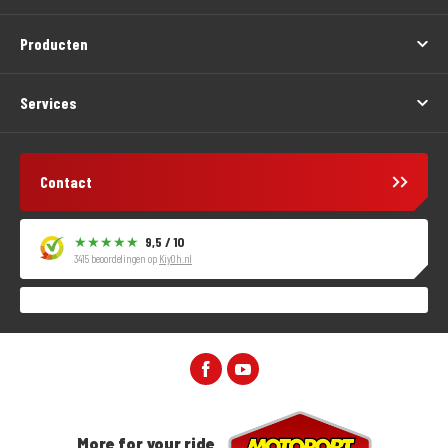
Producten
Services
Contact
9,5 / 10
3415 beoordelingen op
KiyOh.nl
More for your ride