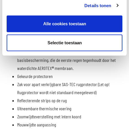
Details tonen
Softshell is lekker soepel, sterk en wind- en waterdicht. Het matte,
zachte oppervlak maakt het tot een prachtige Urban Basic Jacket.
Voorzien van uitneembare voering
Alle cookies toestaan
Details
Selectie toestaan
Modern softshelljack met winddichte en ademende
basisbescherming, die de eerste regen tegenhoudt door het
waterdichte AEROTEX® membraan.
Gekeurde protectoren
Zak voor apart verkrijgbare SAS-TEC rugprotector (Let op!
Rugprotector wordt niet standaard meegeleverd)
Reflecterende strips op de rug
Uitneembare thermische voering
Zoomwijdteverstelling met intern koord
Mouwwijdte aanpassing