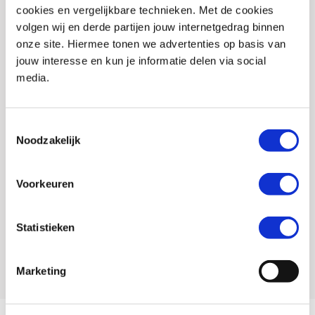
cookies en vergelijkbare technieken. Met de cookies
Verbindingsrits
Ja
volgen wij en derde partijen jouw internetgedrag binnen
Storm cuffs
Nee
onze site. Hiermee tonen we advertenties op basis van
jouw interesse en kun je informatie delen via social
3d mesh zones
Nee
media.
Electrisch verwarmd
Nee
EAN
8719451111402
Toestemmingsselectie
Noodzakelijk
Titel
DIFI Brandon Aerotex motorjas
Leveranciersnummer
black
Voorkeuren
SKU
117570
Statistieken
Offline Sales
Nee
Artikelnummer
102176 XXXL 00
Marketing