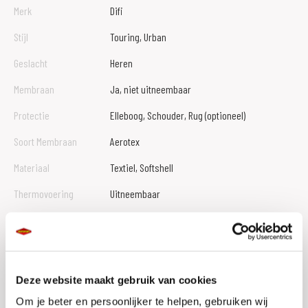
Merk
Difi
Stijl
Touring, Urban
Geslacht
Heren
Membraan
Ja, niet uitneembaar
Protectie
Elleboog, Schouder, Rug (optioneel)
Soort Membraan
Aerotex
Materiaal
Textiel, Softshell
Thermovoering
Uitneembaar
Ventilatieniveau
Laag
Reflectie
Ja
Waterdicht
Ja
Deze website maakt gebruik van cookies
Safetybelt
Ja
Om je beter en persoonlijker te helpen, gebruiken wij