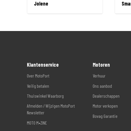
Jolene
Sma
Klantenservice
Motoren
Over MotoPort
Verhuur
Veilig betalen
Ons aanbod
Thuiswinkel Waarborg
Dealerschappen
Afmelden / Wijzigen MotoPort
Motor verkopen
Newsletter
Bovag Garantie
MOTO M•ZINE