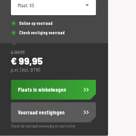
Online op voorraad
Check vestiging voorraad
€
189,95
€
99,95
p.st. (incl. BTW)
Plaats in winkelwagen
Voorraad vestigingen
Check de voorraad eenvoudig en snel online