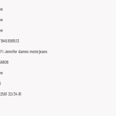
ee
ee
ee
719451091513
IFI Jennifer dames motorjeans
56606
ee
S
02561 32/34 81