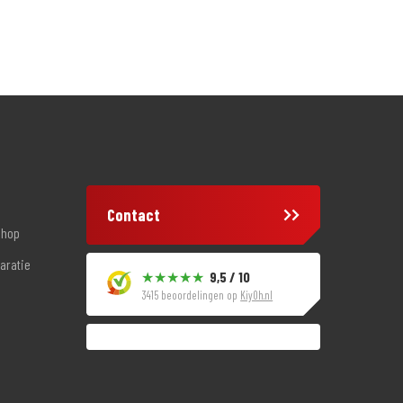
Contact
shop
aratie
9,5 / 10
3415 beoordelingen op
KiyOh.nl