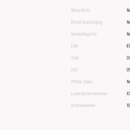
Waterdicht
N
Bretel bevestiging
N
Verbindingsrits
N
EAN
8
Titel
D
SKU
0
Offline Sales
N
Leveranciersnummer
X
Artikelnummer
1