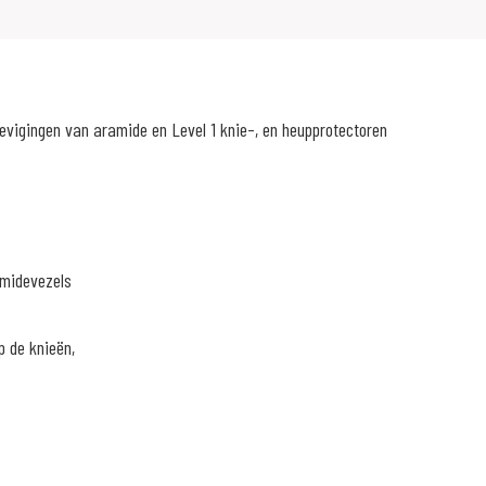
vigingen van aramide en Level 1 knie-, en heupprotectoren
amidevezels
p de knieën,