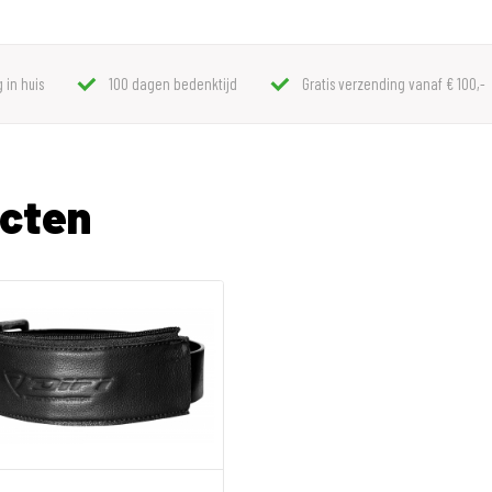
 in huis
100 dagen bedenktijd
Gratis verzending vanaf € 100,-
ucten