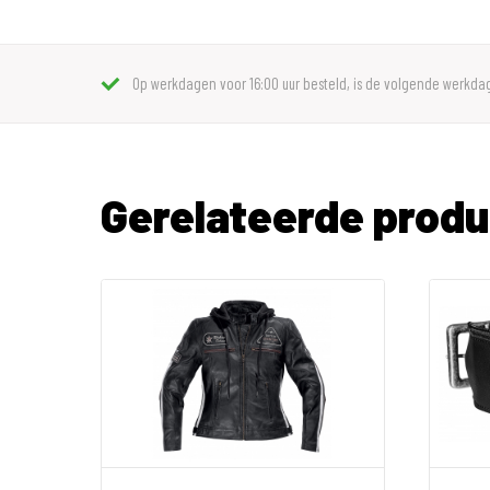
Op werkdagen voor 16:00 uur besteld, is de volgende werkdag
Gerelateerde prod