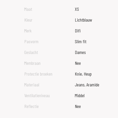
Maat
XS
Kleur
Lichtblauw
Merk
Difi
Pasvorm
Slim fit
Geslacht
Dames
Membraan
Nee
Protectie broeken
Knie, Heup
Materiaal
Jeans, Aramide
Ventilatieniveau
Middel
Reflectie
Nee