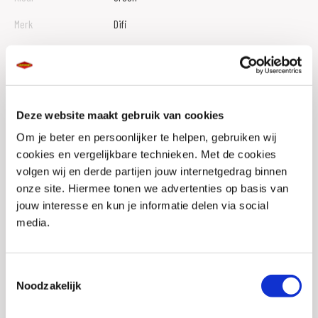
Merk
Difi
Geslacht
Heren
Protectie broeken
Knie, Heup
Materiaal
Jeans, Aramide
Deze website maakt gebruik van cookies
Bretel bevestiging
Ja
Om je beter en persoonlijker te helpen, gebruiken wij
cookies en vergelijkbare technieken. Met de cookies
Verbindingsrits
Ja
volgen wij en derde partijen jouw internetgedrag binnen
Reflectie
Nee
onze site. Hiermee tonen we advertenties op basis van
jouw interesse en kun je informatie delen via social
Waterdicht
Nee
media.
EAN
8719451098079
Titel
DIFI Bogota cargo motorjeans
Toestemmingsselectie
Noodzakelijk
SKU
104789