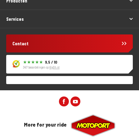
Producten
Services
Contact
9,5 / 10
3417 beoordelingen op
KiyOh.nl
More for your ride