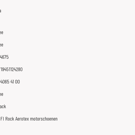
a
ee
ee
24675
719451124280
04065 41 00
ee
lack
IFI Rock Aerotex motorschoenen