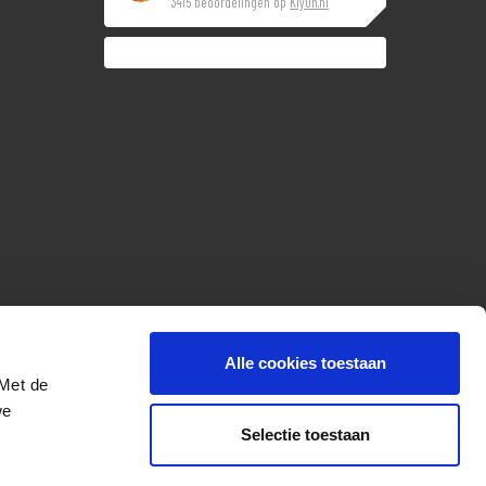
3415 beoordelingen op
KiyOh.nl
Alle cookies toestaan
 Met de
we
Selectie toestaan