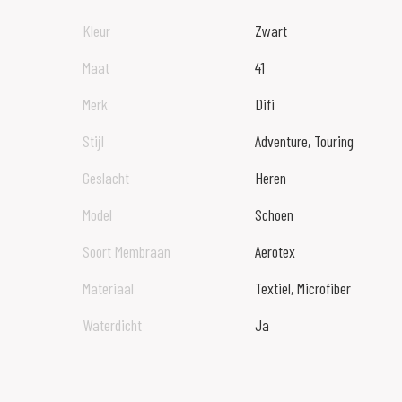
Kleur
Zwart
Maat
41
Merk
Difi
Stijl
Adventure, Touring
Geslacht
Heren
Model
Schoen
Soort Membraan
Aerotex
Materiaal
Textiel, Microfiber
Waterdicht
Ja