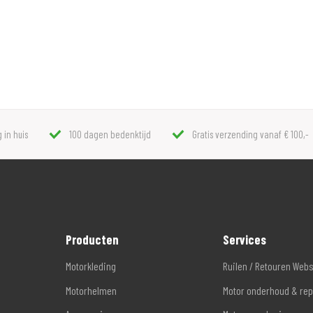
 in huis
100 dagen bedenktijd
Gratis verzending vanaf € 100,-
Producten
Services
Motorkleding
Ruilen / Retouren Web
Motorhelmen
Motor onderhoud & rep