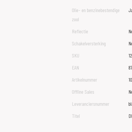
Olie- en benzinebestendige
J
zool
Reflectie
N
Schakelversterking
N
SKU
1
EAN
8
Artikelnummer
1
Offline Sales
N
Leveranciersnummer
b
Titel
D