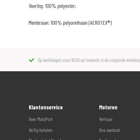
Voering: 100% polyester;
Membraan: 100% polyurethaan (AEROTEX®)
Op werkdagen voor 16:00 uur besteld, is de volgende werkdag
Klantenservice
Motoren
Over MotoPort
Verhuur
Veilig betalen
Ons aanbod