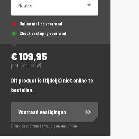
Online niet op voorraad
Check vestiging voorraad
€
109,95
p.st. (incl. BTW)
Dit product is (tijdeljk) niet online te
bestellen.
Voorraad vestigingen
Check de voorraad eenvoudig en snel online