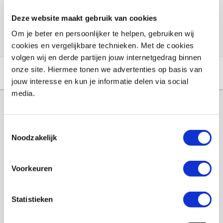
Voorraad vestigingen
Deze website maakt gebruik van cookies
Check de voorraad eenvoudig en snel online
Om je beter en persoonlijker te helpen, gebruiken wij
cookies en vergelijkbare technieken. Met de cookies
volgen wij en derde partijen jouw internetgedrag binnen
onze site. Hiermee tonen we advertenties op basis van
Aanvullende informatie
Winkelvoorraad
jouw interesse en kun je informatie delen via social
media.
Aanvullende informatie
Toestemmingsselectie
Noodzakelijk
Merk
HJC
Gewicht
0.1 KILOGRAM
Voorkeuren
EAN
8719323737341
Statistieken
Titel
Pinlock Lens 120 HJC, RPHA 90, helder