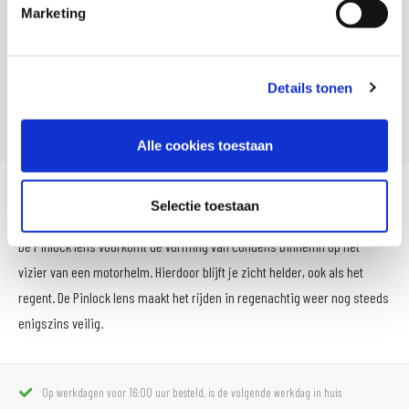
Artikelnummer
135 8011 998
Marketing
Leveranciersnummer
107836
SKU
102220
Details tonen
Offline Sales
Nee
Alle cookies toestaan
HJC Pinlock Lens 120 HJC RPHA 90
Selectie toestaan
De Pinlock lens voorkomt de vorming van condens binnenin op het
vizier van een motorhelm. Hierdoor blijft je zicht helder, ook als het
regent. De Pinlock lens maakt het rijden in regenachtig weer nog steeds
enigszins veilig.
Op werkdagen voor 16:00 uur besteld, is de volgende werkdag in huis