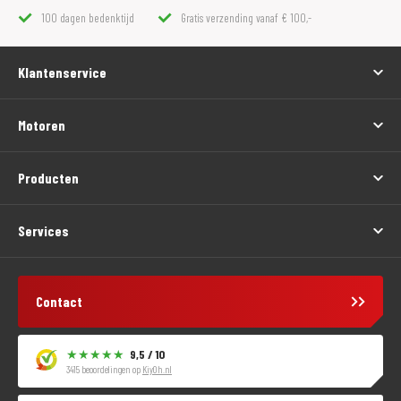
100 dagen bedenktijd
Gratis verzending vanaf € 100,-
Klantenservice
Motoren
Producten
Services
Contact
9,5 / 10
3415 beoordelingen op
KiyOh.nl