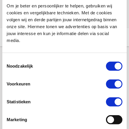
Om je beter en persoonlijker te helpen, gebruiken wij
Check de voorraad eenvoudig en snel online
cookies en vergelijkbare technieken. Met de cookies
volgen wij en derde partijen jouw internetgedrag binnen
onze site. Hiermee tonen we advertenties op basis van
jouw interesse en kun je informatie delen via social
Aanvullende informatie
Winkelvoorraad
media.
Aanvullende informatie
Toestemmingsselectie
Noodzakelijk
Merk
Macna
Voorkeuren
Gewicht
0.05 KILOGRAM
Statistieken
EAN
8718913089105
Titel
Stroomkabel Macna, handschoenen
Marketing
Ion/Electron/Progress/Unite voor BMW