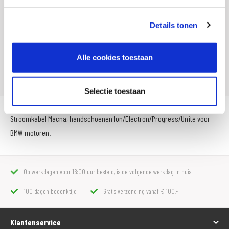
Artikelnummer
165 8066 101
Details tonen
SKU
104959
Offline Sales
Nee
Alle cookies toestaan
Leveranciersnummer
114406
Selectie toestaan
Stroomkabel Macna, handschoenen Ion/Electron/Progress/Unite voor
BMW motoren.
Op werkdagen voor 16:00 uur besteld, is de volgende werkdag in huis
100 dagen bedenktijd
Gratis verzending vanaf € 100,-
Klantenservice