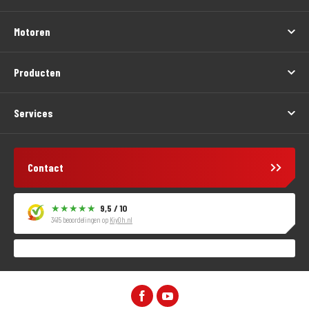
Motoren
Producten
Services
Contact
9,5 / 10
3415 beoordelingen op
KiyOh.nl