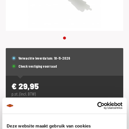
Verwachte leverdatum: 18-11-2026
Check vestiging voorraad
€
29,95
p.st. (incl. BTW)
Dit product is (tijdeljk) niet online te bestellen.
Voorraad vestigingen
Deze website maakt gebruik van cookies