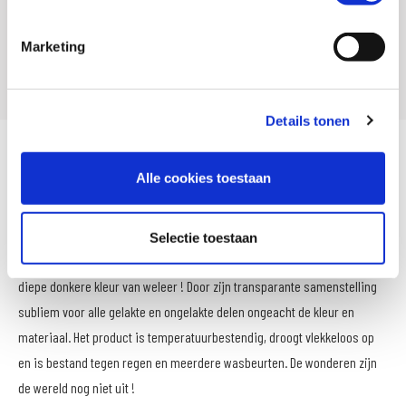
Offline Sales
Ja
Marketing
Leveranciersnummer
2190
Details tonen
S100 Kleurhersteller is een transparante kleuropfrisser voor
Alle cookies toestaan
eenvoudige, snelle en duurzame optische opwaardering van alle
verkleurde oppervlakken, zoals vaal geworden onderdelen van het
motorblok, spiegelkappen en framedeksels. Vaal, grijs of grauw wordt
Selectie toestaan
weer mooi fris, haalt zwarte onderdelen weer moeiteloos op naar de
diepe donkere kleur van weleer ! Door zijn transparante samenstelling
subliem voor alle gelakte en ongelakte delen ongeacht de kleur en
materiaal. Het product is temperatuurbestendig, droogt vlekkeloos op
en is bestand tegen regen en meerdere wasbeurten. De wonderen zijn
de wereld nog niet uit !