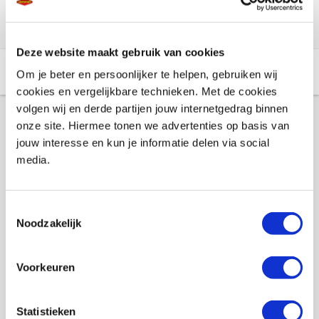
Deze website maakt gebruik van cookies
Aanvullende informatie
Winkelvoorraad
Om je beter en persoonlijker te helpen, gebruiken wij
cookies en vergelijkbare technieken. Met de cookies
volgen wij en derde partijen jouw internetgedrag binnen
onze site. Hiermee tonen we advertenties op basis van
Aanvullende informatie
jouw interesse en kun je informatie delen via social
media.
Merk
S100
Gewicht
0.3 KILOGRAM
Toestemmingsselectie
Noodzakelijk
EAN
4006539021901
Titel
S100 Kleurhersteller 300ml
Voorkeuren
Artikelnummer
S100 2190
Statistieken
SKU
105477