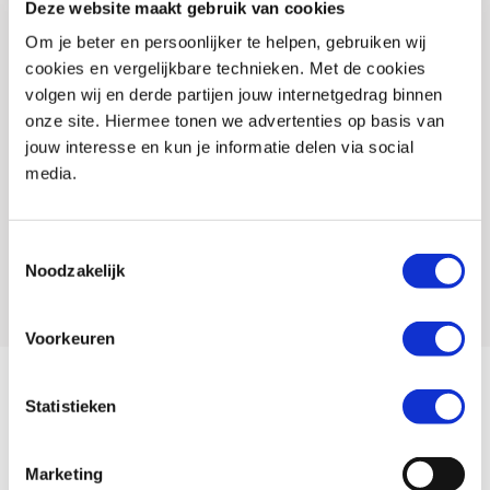
Deze website maakt gebruik van cookies
Kleur
Grijs_Geel
Om je beter en persoonlijker te helpen, gebruiken wij
cookies en vergelijkbare technieken. Met de cookies
Merk
Dane
volgen wij en derde partijen jouw internetgedrag binnen
EAN
8719451125881
onze site. Hiermee tonen we advertenties op basis van
jouw interesse en kun je informatie delen via social
Artikelnummer
116032 S 27
media.
Leveranciersnummer
antraciet/geel
SKU
128271
Toestemmingsselectie
Noodzakelijk
Offline Sales
Nee
Voorkeuren
Met DANE onderkleding wordt een motortocht ook in de zomer een
Statistieken
heerlijke rit. Een mix van polyester Hi-Cool garen en elastan (Spandex)
maakt dit mogelijk. Deze broek behoudt zijn vorm en is eenvoudig te
Marketing
reinigen. DANE functionele onderkleding zorgt voor een aangenaam en