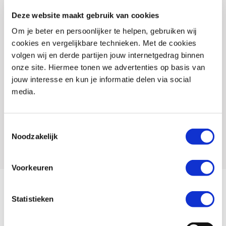
Maat
S
Deze website maakt gebruik van cookies
Kleur
Blauw_Geel
Om je beter en persoonlijker te helpen, gebruiken wij
Merk
Dane
cookies en vergelijkbare technieken. Met de cookies
volgen wij en derde partijen jouw internetgedrag binnen
SKU
128283
onze site. Hiermee tonen we advertenties op basis van
jouw interesse en kun je informatie delen via social
EAN
8719451125942
media.
Artikelnummer
116033 S 43
Offline Sales
Nee
Toestemmingsselectie
Noodzakelijk
Leveranciersnummer
navy/yellow
Voorkeuren
Met de DANE PERFORMANCE onderkleding wordt elke motorrit een genot,
Statistieken
ongeacht het weertype. Een mix van polyestervezels, uit bamboe
gewonnen Viscose en Spandex, maakt dat mogelijk. De stof behoud haar