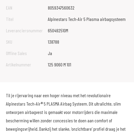
EAN
8059347560632
Titel
Alpinestars Tech-Air 5 Plasma airbagsysteem
Leveranciersnummer
650492510M
SKU
138788
Offline Sales
Ja
Artikelnummer
125 9060 M 101
Til je rijervaring naar een hoger niveau met het revolutionaire
Alpinestars Tech-Air® 5 PLASMA Airbag Systeem. Dit ultralichte, slim
ontworpen airbagvest is gemaakt voor motorrijders die maximale
bescherming willen zonder concessies te doen aan comfort of
bewegingsvrijheid. Dankzij het slanke, ‘onzichtbare’ profiel draag je het