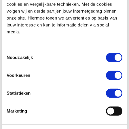
cookies en vergelijkbare technieken. Met de cookies
Volledige bovenlichaamsbedekking:
volgen wij en derde partijen jouw internetgedrag binnen
onze site. Hiermee tonen we advertenties op basis van
Biedt uitgebreide bescherming voor borst, ribben, rug en
jouw interesse en kun je informatie delen via social
schouders.
media.
Uitzonderlijk lichtgewicht ontwerp voor optimaal rijcomfort.
Toestemmingsselectie
Ultralichte constructie:
Noodzakelijk
Weegt slechts 1.530 g.
Voorkeuren
25% lichter dan de Tech-Air® 5, het lichtste Tech-Air®-systeem
tot nu toe.
Statistieken
Ultraslank, onzichtbaar profielontwerp:
Marketing
Minimale materiaalconstructie met een ultraslanke pasvorm.
Discreet te dragen onder een jas zonder bewegingsbeperking.