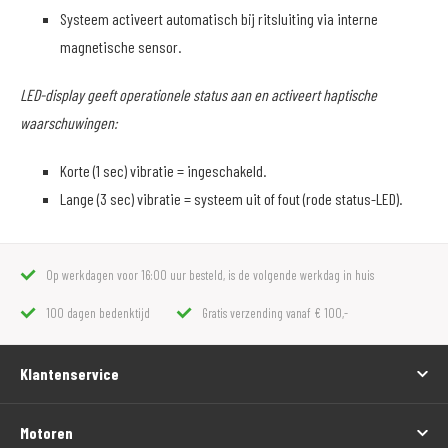
Systeem activeert automatisch bij ritsluiting via interne
magnetische sensor.
LED-display geeft operationele status aan en activeert haptische
waarschuwingen:
Korte (1 sec) vibratie = ingeschakeld.
Lange (3 sec) vibratie = systeem uit of fout (rode status-LED).
Op werkdagen voor 16:00 uur besteld, is de volgende werkdag in huis
100 dagen bedenktijd
Gratis verzending vanaf € 100,-
Klantenservice
Motoren