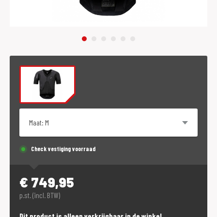
Maat
Check vestiging voorraad
€
749,95
p.st. (incl. BTW)
Dit product is alleen verkrijgbaar in de winkel