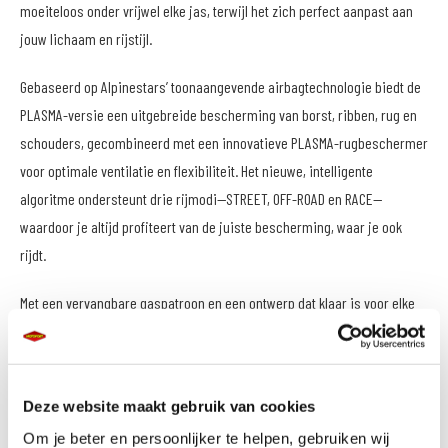
moeiteloos onder vrijwel elke jas, terwijl het zich perfect aanpast aan
jouw lichaam en rijstijl.
Gebaseerd op Alpinestars’ toonaangevende airbagtechnologie biedt de
PLASMA-versie een uitgebreide bescherming van borst, ribben, rug en
schouders, gecombineerd met een innovatieve PLASMA-rugbeschermer
voor optimale ventilatie en flexibiliteit. Het nieuwe, intelligente
algoritme ondersteunt drie rijmodi—STREET, OFF-ROAD en RACE—
waardoor je altijd profiteert van de juiste bescherming, waar je ook
rijdt.
Met een vervangbare gaspatroon en een ontwerp dat klaar is voor elke
rit, is de Tech-Air® 5 PLASMA dé keuze voor rijders die veiligheid,
innovatie en draagcomfort willen combineren in één geavanceerd
systeem.
Deze website maakt gebruik van cookies
Belangrijkste kenmerken
Om je beter en persoonlijker te helpen, gebruiken wij