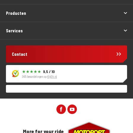
Producten
Services
Contact
9,5 / 10
3415 beoordelingen op
KiyOh.nl
More for your ride