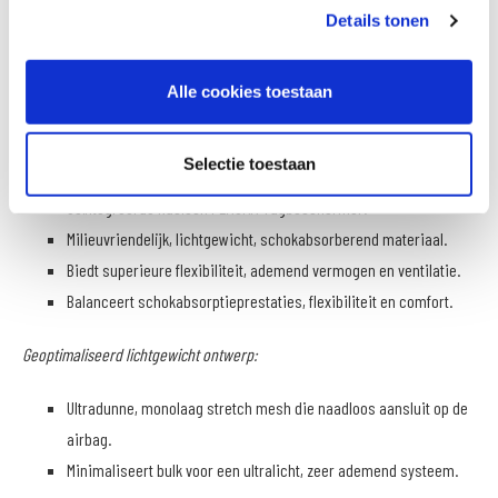
Superieur comfort en ademend vermogen:
Details tonen
Volledig rekbare constructie voor maximale luchtstroom.
Alle cookies toestaan
Vochtafvoerende behandeling voor rijcomfort.
PLASMA-technologie voor geavanceerde bescherming:
Selectie toestaan
Geïntegreerde Nucleon PLASMA-rugbeschermer.
Milieuvriendelijk, lichtgewicht, schokabsorberend materiaal.
Biedt superieure flexibiliteit, ademend vermogen en ventilatie.
Balanceert schokabsorptieprestaties, flexibiliteit en comfort.
Geoptimaliseerd lichtgewicht ontwerp:
Ultradunne, monolaag stretch mesh die naadloos aansluit op de
airbag.
Minimaliseert bulk voor een ultralicht, zeer ademend systeem.