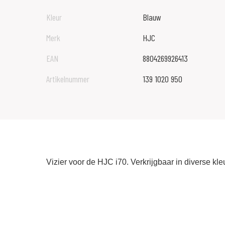
Kleur
Blauw
Merk
HJC
EAN
8804269926413
Artikelnummer
139 1020 950
Vizier voor de HJC i70. Verkrijgbaar in diverse kle