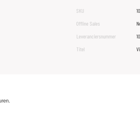
SKU
1
Offline Sales
N
Leveranciersnummer
10
Titel
Vi
uren.