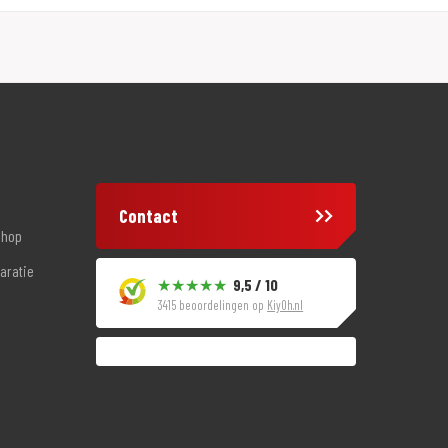
Contact
shop
aratie
9,5 / 10
3415 beoordelingen op
KiyOh.nl