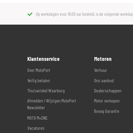
Op werkdagen voor 16:00 uur besteld, is de volgende werkdag
Klantenservice
Motoren
Over MotoPort
Verhuur
Veilig betalen
Ons aanbod
Thuiswinkel Waarborg
Dealerschappen
Afmelden / Wijzigen MotoPort
Motor verkopen
Newsletter
Bovag Garantie
MOTO M•ZINE
Vacatures