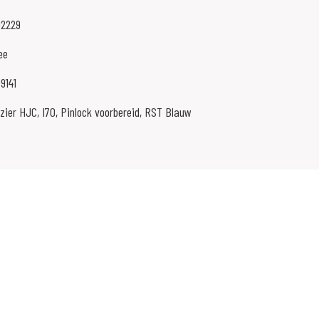
02229
ee
9141
zier HJC, I70, Pinlock voorbereid, RST Blauw