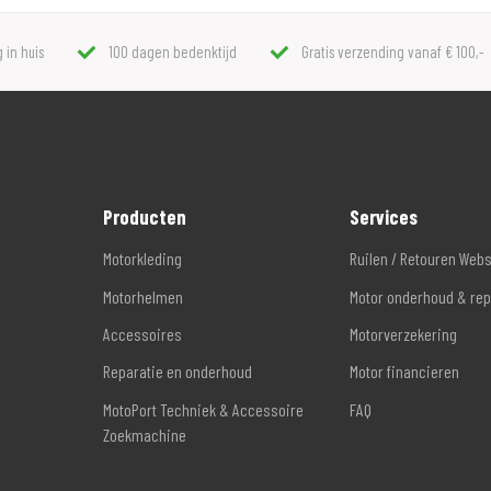
 in huis
100 dagen bedenktijd
Gratis verzending vanaf € 100,-
Producten
Services
Motorkleding
Ruilen / Retouren Web
Motorhelmen
Motor onderhoud & rep
Accessoires
Motorverzekering
Reparatie en onderhoud
Motor financieren
MotoPort Techniek & Accessoire
FAQ
Zoekmachine