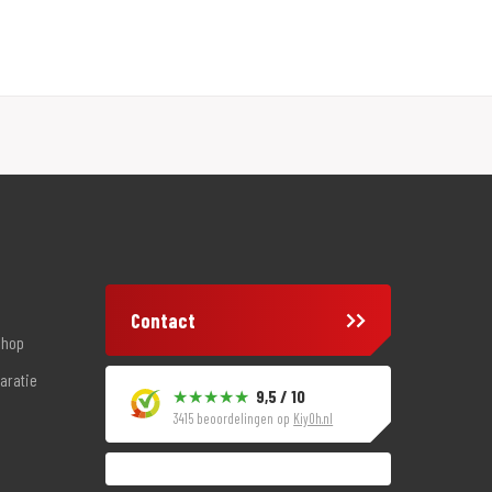
Contact
shop
aratie
9,5 / 10
3415 beoordelingen op
KiyOh.nl