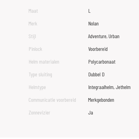
Maat
L
Merk
Nolan
Stijl
Adventure, Urban
Pinlock
Voorbereid
Helm materialen
Polycarbonaat
Type sluiting
Dubbel D
Helmtype
Integraalhelm, Jethelm
Communicatie voorbereid
Merkgebonden
Zonnevizier
Ja