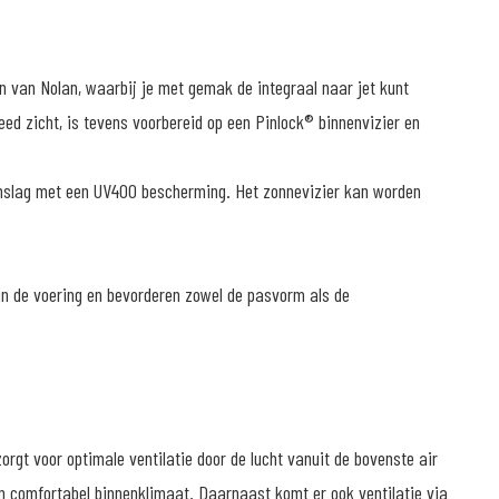
 van Nolan, waarbij je met gemak de integraal naar jet kunt
eed zicht, is tevens voorbereid op een Pinlock® binnenvizier en
nslag met een UV400 bescherming. Het zonnevizier kan worden
in de voering en bevorderen zowel de pasvorm als de
orgt voor optimale ventilatie door de lucht vanuit de bovenste air
en comfortabel binnenklimaat. Daarnaast komt er ook ventilatie via