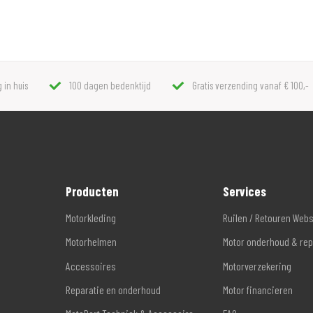
 in huis
100 dagen bedenktijd
Gratis verzending vanaf € 100,-
Producten
Services
Motorkleding
Ruilen / Retouren Web
Motorhelmen
Motor onderhoud & rep
Accessoires
Motorverzekering
Reparatie en onderhoud
Motor financieren