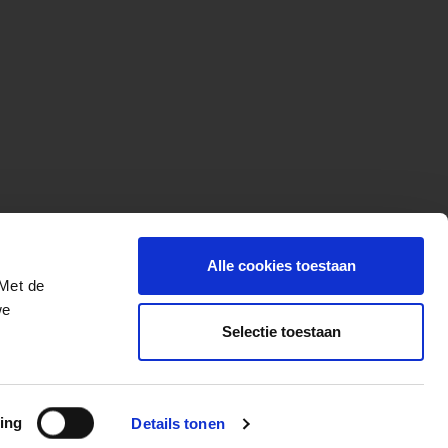
Alle cookies toestaan
 Met de
we
Selectie toestaan
More for your ride
ing
Details tonen