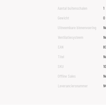
Aantal buitenschalen
1
Gewicht
0
Uitneembare binnenvoering
N
Ventilatiesysteem
N
EAN
8
Titel
N
SKU
1
Offline Sales
N
Leveranciersnummer
N