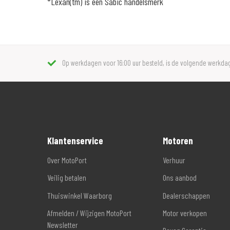
*Lexan(tm) is een Sabic handelsmerk
Op werkdagen voor 16:00 uur besteld, is de volgende werkdag
Klantenservice
Motoren
Over MotoPort
Verhuur
Veilig betalen
Ons aanbod
Thuiswinkel Waarborg
Dealerschappen
Afmelden / Wijzigen MotoPort
Motor verkopen
Newsletter