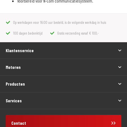
Voorbereid voor N-Com communicatiesysteem.
Op werkdagen voor 16:00 uur besteld, is de volgende werkdag in huis
100 dagen bedenktijd
Gratis verzending vanaf € 100,-
Klantenservice
Motoren
Producten
Services
Contact