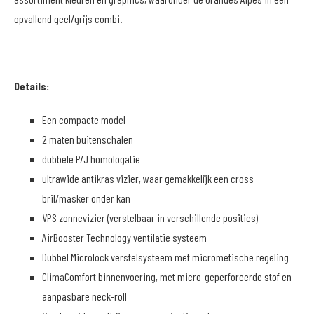
opvallend geel/grijs combi.
Details:
Een compacte model
2 maten buitenschalen
dubbele P/J homologatie
ultrawide antikras vizier, waar gemakkelijk een cross
bril/masker onder kan
VPS zonnevizier (verstelbaar in verschillende posities)
AirBooster Technology ventilatie systeem
Dubbel Microlock verstelsysteem met micrometische regeling
ClimaComfort binnenvoering, met micro-geperforeerde stof en
aanpasbare neck-roll