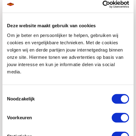
Merk
Nolan
Stijl
Adventure, Touring, Off-road
Deze website maakt gebruik van cookies
Pinlock
Voorbereid
Om je beter en persoonlijker te helpen, gebruiken wij
Helm materialen
Polycarbonaat
cookies en vergelijkbare technieken. Met de cookies
volgen wij en derde partijen jouw internetgedrag binnen
Type sluiting
Microlock kinsluiting
onze site. Hiermee tonen we advertenties op basis van
Helmtype
Allroadhelm
jouw interesse en kun je informatie delen via social
media.
Communicatie
Merkgebonden
voorbereid
Toestemmingsselectie
Zonnevizier
Ja
Noodzakelijk
Uitneembare
Ja
binnenvoering
Voorkeuren
Ventilatiesysteem
Ja