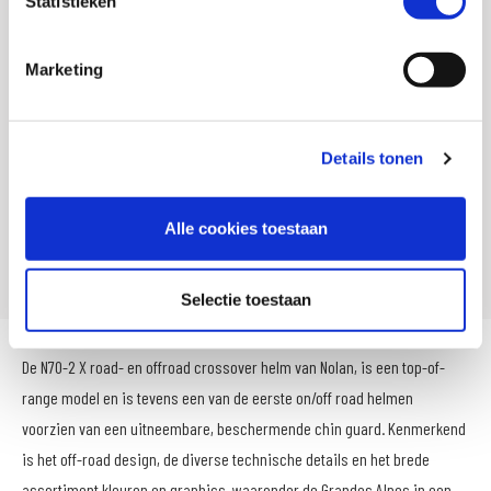
Statistieken
Aantal buitenschalen
2
Gewicht
0 KILOGRAM
Marketing
EAN
8030635209808
Titel
Nolan N70-2 X Classic crossover helm
Details tonen
SKU
103732
Offline Sales
Nee
Alle cookies toestaan
Leveranciersnummer
N7X0000270101
Selectie toestaan
De N70-2 X road- en offroad crossover helm van Nolan, is een top-of-
range model en is tevens een van de eerste on/off road helmen
voorzien van een uitneembare, beschermende chin guard. Kenmerkend
is het off-road design, de diverse technische details en het brede
assortiment kleuren en graphics, waaronder de Grandes Alpes in een