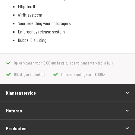
Ellip-tec ll
Airfit systeem
Voorbereiding voor brildragers
Emergency release system
Dubbel D sluiting
Op werkdagen voor 16:00 uur besteld, is de volgende werkdag in huis
100 dagen bedenktijd
Gratis verzending vanaf € 100,-
Klantenservice
Motoren
Producten