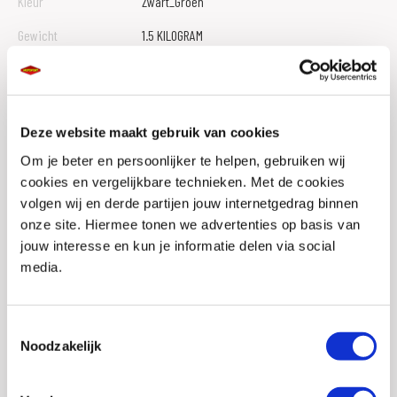
Kleur
Zwart_Groen
Gewicht
1.5 KILOGRAM
Stijl
Race/sport
Pinlock
Bijgesloten
Deze website maakt gebruik van cookies
Helm materialen
Fiberglas
Om je beter en persoonlijker te helpen, gebruiken wij
Merk
Scorpion
cookies en vergelijkbare technieken. Met de cookies
Type sluiting
Dubbel D
volgen wij en derde partijen jouw internetgedrag binnen
onze site. Hiermee tonen we advertenties op basis van
Helmtype
Integraalhelm
jouw interesse en kun je informatie delen via social
media.
Communicatie
Merkgebonden
voorbereid
Toestemmingsselectie
Uitneembare
Ja
Noodzakelijk
binnenvoering
Ventilatiesysteem
Ja