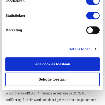
Voorkeuren
Aantal buitenschalen
3
EAN
3701629123930
Statistieken
Titel
Scorpion EXO-R1 EVO II AIR SAVAGE Black-Green-
Marketing
Orange
Leveranciersnummer
111-505-161-02
SKU
131810
Details tonen
Offline Sales
Ja
Alle cookies toestaan
Selectie toestaan
Scorpion EXO-R1 EVO ll AIR SAVAGE integraalhelm
De Scorpion Exo-R1 Evo ll Air Savage voldoet aan de ECE 22.06
certificering. De helm wordt standaard geleverd met een gemonteerd