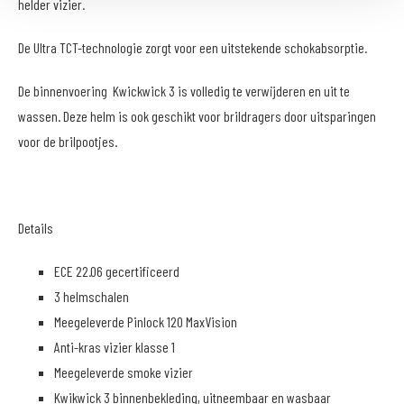
helder vizier.
De Ultra TCT-technologie zorgt voor een uitstekende schokabsorptie.
De binnenvoering Kwickwick 3 is volledig te verwijderen en uit te
wassen. Deze helm is ook geschikt voor brildragers door uitsparingen
voor de brilpootjes.
Details
ECE 22.06 gecertificeerd
3 helmschalen
Meegeleverde Pinlock 120 MaxVision
Anti-kras vizier klasse 1
Meegeleverde smoke vizier
Kwikwick 3 binnenbekleding, uitneembaar en wasbaar