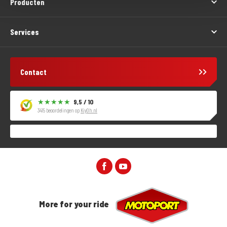
Producten
Services
Contact
9,5 / 10
3415 beoordelingen op
KiyOh.nl
More for your ride