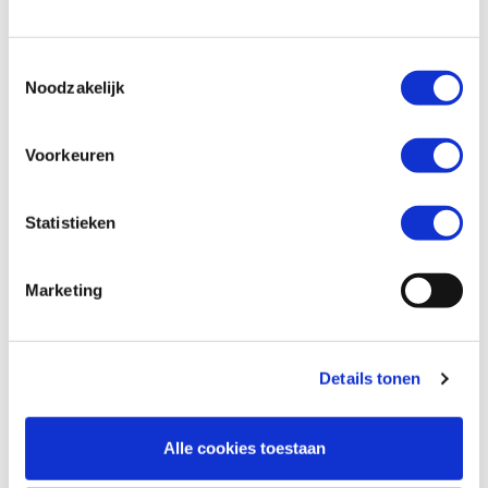
Toestemmingsselectie
Vraag en/of opmerking
Noodzakelijk
Voorkeuren
Statistieken
Bijlage
Marketing
Ik ben geen robot!
Details tonen
Alle cookies toestaan