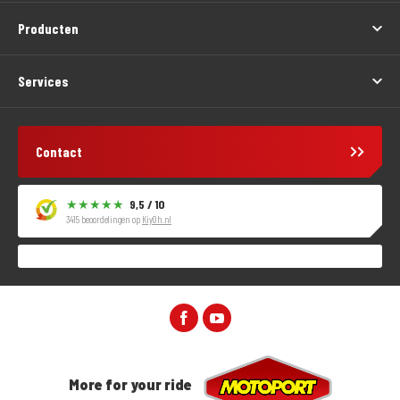
Producten
Services
Contact
9,5 / 10
3415 beoordelingen op
KiyOh.nl
More for your ride