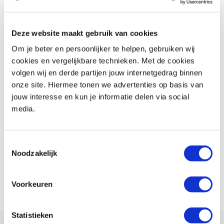
Deze website maakt gebruik van cookies
Performance Center – Maximale prestaties uit jouw motor
Om je beter en persoonlijker te helpen, gebruiken wij
cookies en vergelijkbare technieken. Met de cookies
In het
MotoPort Rockanje Performance Center
halen wij het
volgen wij en derde partijen jouw internetgedrag binnen
maximale uit jouw motor. Hier kun je terecht voor
ECU tuning,
onze site. Hiermee tonen we advertenties op basis van
vermogenstesten en het perfect afstellen van jouw motor
voor
jouw interesse en kun je informatie delen via social
optimale prestaties, soepelere vermogensafgifte en een betere
media.
rijbeleving.
Performance-afspraak maken?
Toestemmingsselectie
Noodzakelijk
Wil je jouw motor laten meten, tunen of professioneel laten afstellen?
Neem gerust contact met ons op of kom langs in de winkel om de
mogelijkheden te bespreken en een afspraak in te plannen.
Voorkeuren
Statistieken