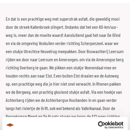
En dat is een prachtige weg met superstrak asfalt, die geweldig mooi
door de streek Kallenbroek slingert. Ondanks dat het een 60-km/uur-
weg is, meer dan de moeite waard! Aansluitend gaat het naar De Glind
en via de omgeving Voskuilen verder richting Scherpenzeel, waar we
een stukje Utrechtse Heuvelrug meepakken. Door Boswachterij Leersum
rijden we door naar Leersum en Amerongen, om via de Amerongse berg
richting Overberg te gaan. We pikken een stukje Veenendaal mee en
houden rechts aan naar Elst. Even buiten Elst draaien we de Autoweg
op, een prachtige weg die je hier niet snel verwacht. In Rhenen pakken
we de Bergweg, een prachtig glooiend stukje asfalt. Via een hoekje van
Achterberg rijden we de Achterbergse Hooilanden in en gaan verder
langs het riviertje de Grift, ook wel bekend als Valleikanaal. Door de
Bennekomse Meent en De Kraats sturen we langs de A12 weer richting
eindpunt Veenendaal. Veel stuurplezier alvast!