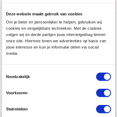
Deze website maakt gebruik van cookies
Om je beter en persoonlijker te helpen, gebruiken wij
DOWNLOAD ROUTES
cookies en vergelijkbare technieken. Met de cookies
Download Rondje Veenendaal Garmin Track.gdb
volgen wij en derde partijen jouw internetgedrag binnen
onze site. Hiermee tonen we advertenties op basis van
Download Rondje Veenendaal Garmin.gdb
jouw interesse en kun je informatie delen via social
Download Rondje Veenendaal GPX Track.gpx
(Rechter muisknop, opslaan
media.
als)
Download Rondje Veenendaal GPX.gpx
(Rechter muisknop, opslaan als)
Download Rondje Veenendaal KMZ.kmz
Toestemmingsselectie
Noodzakelijk
Download Rondje Veenendaal TomTom.itn
(Rechter muisknop, opslaan
als)
Voorkeuren
Statistieken