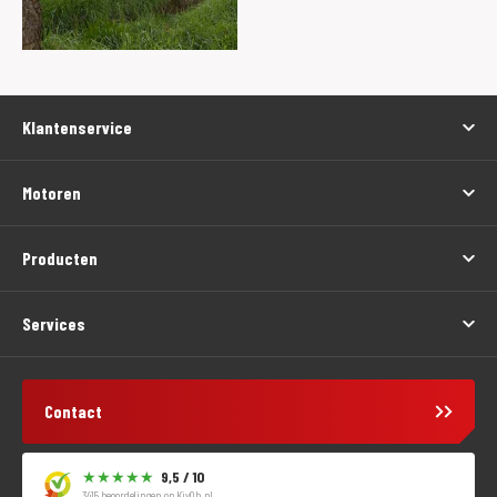
Klantenservice
Motoren
Producten
Services
Contact
9,5 / 10
3415 beoordelingen op
KiyOh.nl