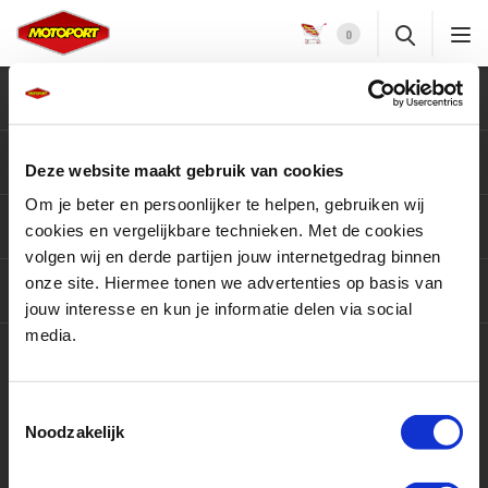
0
Klantenservice
Motoren
Deze website maakt gebruik van cookies
Om je beter en persoonlijker te helpen, gebruiken wij
Producten
cookies en vergelijkbare technieken. Met de cookies
volgen wij en derde partijen jouw internetgedrag binnen
onze site. Hiermee tonen we advertenties op basis van
Services
jouw interesse en kun je informatie delen via social
media.
Contact
Toestemmingsselectie
Noodzakelijk
9,5 / 10
3417 beoordelingen op
KiyOh.nl