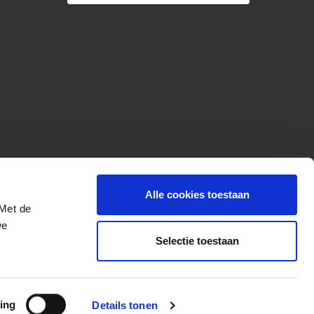
Alle cookies toestaan
 Met de
we
Selectie toestaan
More for your ride
ing
Details tonen