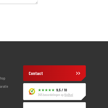
Contact
shop
aratie
9,5 / 10
3415 beoordelingen op
KiyOh.nl