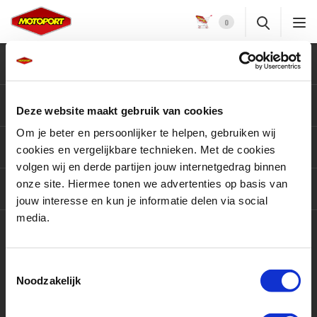
0
Klantenservice
Motoren
Deze website maakt gebruik van cookies
Om je beter en persoonlijker te helpen, gebruiken wij
Producten
cookies en vergelijkbare technieken. Met de cookies
volgen wij en derde partijen jouw internetgedrag binnen
onze site. Hiermee tonen we advertenties op basis van
Services
jouw interesse en kun je informatie delen via social
media.
Contact
Toestemmingsselectie
Noodzakelijk
9,5 / 10
3415 beoordelingen op
KiyOh.nl