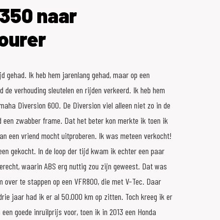
350 naar
ourer
jd gehad. Ik heb hem jarenlang gehad, maar op een
de verhouding sleutelen en rijden verkeerd. Ik heb hem
maha Diversion 600. De Diversion viel alleen niet zo in de
een zwabber frame. Dat het beter kon merkte ik toen ik
n een vriend mocht uitproberen. Ik was meteen verkocht!
 een gekocht. In de loop der tijd kwam ik echter een paar
 terecht, waarin ABS erg nuttig zou zijn geweest. Dat was
m over te stappen op een VFR800, die met V-Tec. Daar
drie jaar had ik er al 50.000 km op zitten. Toch kreeg ik er
 een goede inruilprijs voor, toen ik in 2013 een Honda