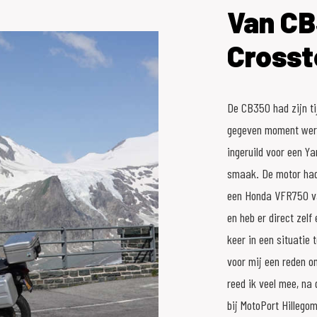
Van CB
Crosst
De CB350 had zijn ti
gegeven moment werd 
ingeruild voor een Ya
smaak. De motor had 
een Honda VFR750 va
en heb er direct zelf
keer in een situatie
voor mij een reden o
reed ik veel mee, na 
bij MotoPort Hillegom