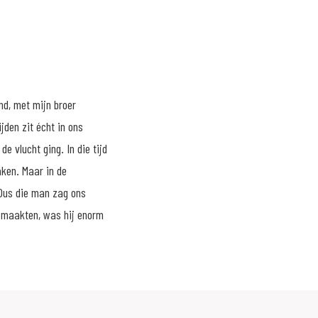
nd, met mijn broer
den zit écht in ons
e vlucht ging. In die tijd
ken. Maar in de
 Dus die man zag ons
d maakten, was hij enorm