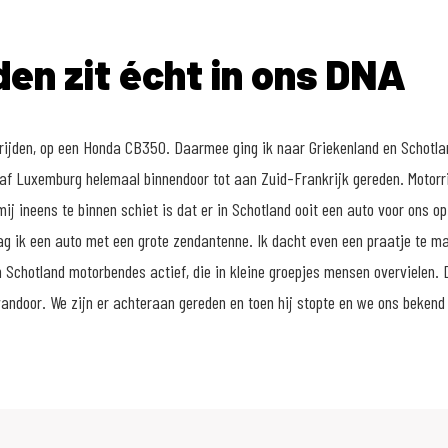
den zit écht in ons DNA
rijden, op een Honda CB350. Daarmee ging ik naar Griekenland en Schotla
af Luxemburg helemaal binnendoor tot aan Zuid-Frankrijk gereden. Motorrij
ij ineens te binnen schiet is dat er in Schotland ooit een auto voor ons op d
g ik een auto met een grote zendantenne. Ik dacht even een praatje te ma
n Schotland motorbendes actief, die in kleine groepjes mensen overvielen.
vandoor. We zijn er achteraan gereden en toen hij stopte en we ons beken