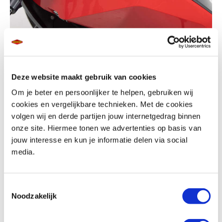
MOTOPORT TIPT
Houd je spullen
Deze website maakt gebruik van cookies
droog
Om je beter en persoonlijker te helpen, gebruiken wij
cookies en vergelijkbare technieken. Met de cookies
volgen wij en derde partijen jouw internetgedrag binnen
onze site. Hiermee tonen we advertenties op basis van
PROBLEEM:
Veel zadeltassen zijn niet waterdicht. Koffers in principe
jouw interesse en kun je informatie delen via social
wel, totdat je ze té vol doet. Dan kunnen ze gaan kieren en dringt er toch
media.
water in je bagage door. Dat is funest voor elektronica zoals laptops,
tablets of fototoestellen. Om nog maar te zwijgen om in je hotel aan te
Toestemmingsselectie
komen met een tas vol doorweekte kleren.
Noodzakelijk
OPLOSSING:
We hebben in ons assortiment diverse