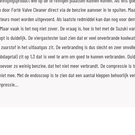
inigingsproduct wel op de te reinigen plaatsen kunnen komen. Als iets goed
n door Forté Valve Cleaner direct via de benzine aanvoer in te spuiten. Ma
nteurs moet worden uitgevoerd. Als laatste redmiddel kan dan nog voor de
Maar vaak is het nog niet zover. De vraag is, hoe is het met de Suzuki v
pt is duidelijk. De viergastester laat zien dat er veel onverbrande koolwat
l zuurstof in het uitlaatgas zit. De verbranding is dus slecht en zeer onvoll
agetal) zit op 1,3 dat is veel te arm om goed te kunnen verbranden. Duidel
toevoer zo weinig benzine, dat het niet meer verbrandt. De compressie is t
iet mee. Met de endoscoop is te zien dat een aantal kleppen behoorlijk verv
mpressie...