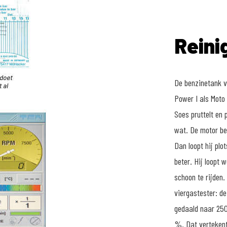
Reini
De benzinetank v
Power I als Moto 
Soes pruttelt en 
wat. De motor beg
Dan loopt hij plot
beter. Hij loopt 
schoon te rijden.
viergastester: d
gedaald naar 250
%. Dat vertekent