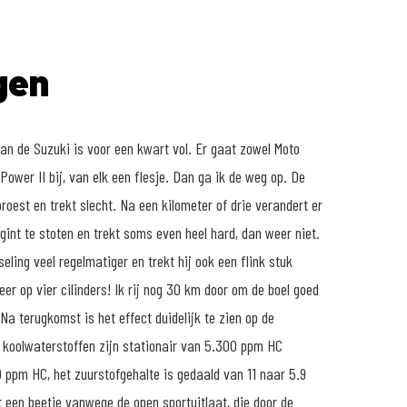
gen
an de Suzuki is voor een kwart vol. Er gaat zowel Moto
Power II bij, van elk een flesje. Dan ga ik de weg op. De
proest en trekt slecht. Na een kilometer of drie verandert er
int te stoten en trekt soms even heel hard, dan weer niet.
seling veel regelmatiger en trekt hij ook een flink stuk
weer op vier cilinders! Ik rij nog 30 km door om de boel goed
 Na terugkomst is het effect duidelijk te zien op de
e koolwaterstoffen zijn stationair van 5.300 ppm HC
 ppm HC, het zuurstofgehalte is gedaald van 11 naar 5.9
 een beetje vanwege de open sportuitlaat, die door de