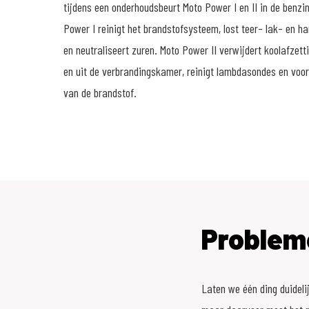
tijdens een onderhoudsbeurt Moto Power I en II in de benzi
Power I reinigt het brandstofsysteem, lost teer- lak- en h
en neutraliseert zuren. Moto Power II verwijdert koolafzet
en uit de verbrandingskamer, reinigt lambdasondes en voo
van de brandstof.
Problem
Laten we één ding duidelij