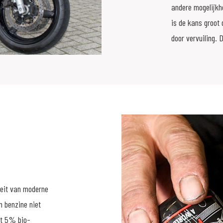
andere mogelijkh
is de kans groot 
door vervuiling.
teit van moderne
n benzine niet
ot 5% bio-