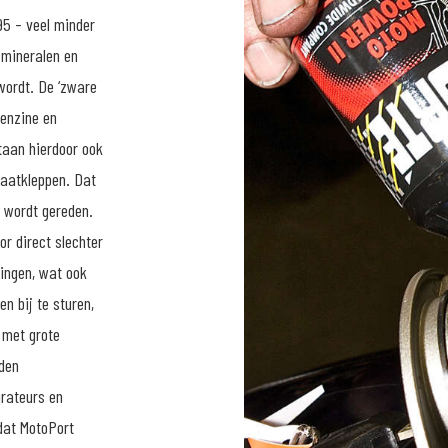
95 - veel minder
 mineralen en
wordt. De ‘zware
benzine en
taan hierdoor ook
laatkleppen. Dat
g wordt gereden.
or direct slechter
ingen, wat ook
n bij te sturen,
 met grote
nden
urateurs en
 dat MotoPort