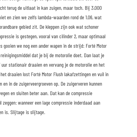
cht terug de uitlaat in kan zuigen, maar toch. Bij 3.000
niet en zien we zelfs lambda-waarden rond de 1.06, wat
brandbare gebied zit. De kleppen zijn ook wat schoner
pressie is gestegen, vooral van cilinder 2, maar optimaal
us gooien we nog een ander wapen in de strijd: Forté Motor
 reinigingsmiddel dat je bij de motorolie doet. Dan laat je
 uur stationair draaien en vervang je de motorolie en het
s het draaien lost Forté Motor Flush lakafzettingen en vuil in
 en in de zuigerveergroeven op. De zuigerveren kunnen
wegen en sluiten beter aan. Dat kan de compressie
wil zeggen: wanneer een lage compressie inderdaad aan
en is. Slijtage is slijtage.