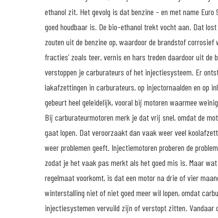
ethanol zit. Het gevolg is dat benzine - en met name Euro 
goed houdbaar is. De bio-ethanol trekt vocht aan. Dat lost
zouten uit de benzine op, waardoor de brandstof corrosief 
fracties’ zoals teer, vernis en hars treden daardoor uit de 
verstoppen je carburateurs of het injectiesysteem. Er onts
lakafzettingen in carburateurs, op injectornaalden en op in
gebeurt heel geleidelijk, vooral bij motoren waarmee weini
Bij carburateurmotoren merk je dat vrij snel, omdat de mot
gaat lopen. Dat veroorzaakt dan vaak weer veel koolafzett
weer problemen geeft. Injectiemotoren proberen de probleme
zodat je het vaak pas merkt als het goed mis is. Maar wat
regelmaat voorkomt, is dat een motor na drie of vier maa
winterstalling niet of niet goed meer wil lopen, omdat carb
injectiesystemen vervuild zijn of verstopt zitten. Vandaar