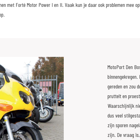
men met Forté Motor Power I en II. Vaak kun je daar ook problemen mee op
op.
MotoPort Den Bos
binnengekregen. 
gereden en zou du
pruttelt en proes
Waarschijnlijk ni
dus veel stilgest
zijn sporen nagel
zijn. De vraag is