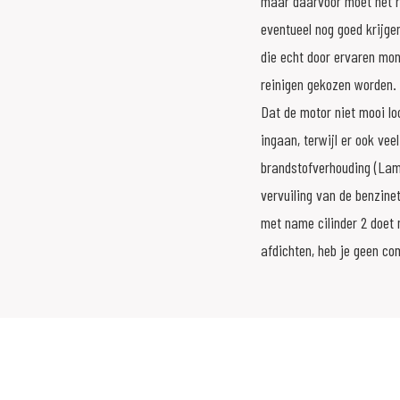
maar daarvoor moet het re
eventueel nog goed krijge
die echt door ervaren mo
reinigen gekozen worden. 
Dat de motor niet mooi loo
ingaan, terwijl er ook vee
brandstofverhouding (Lambd
vervuiling van de benzine
met name cilinder 2 doet n
afdichten, heb je geen co