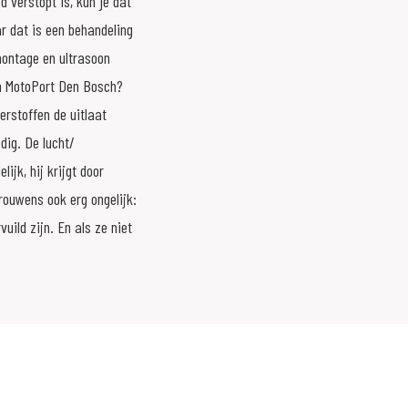
 verstopt is, kun je dat
ar dat is een behandeling
montage en ultrasoon
an MotoPort Den Bosch?
erstoffen de uitlaat
edig. De lucht/
ijk, hij krijgt door
rouwens ook erg ongelijk:
uild zijn. En als ze niet