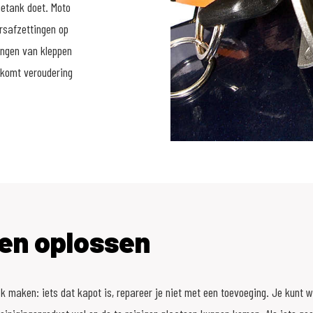
netank doet. Moto
arsafzettingen op
tingen van kleppen
rkomt veroudering
en oplossen
k maken: iets dat kapot is, repareer je niet met een toevoeging. Je kunt we