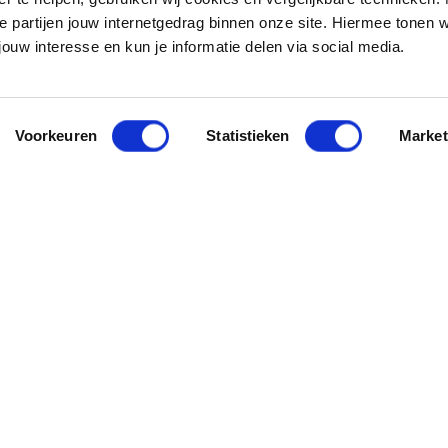
e partijen jouw internetgedrag binnen onze site. Hiermee tonen 
jouw interesse en kun je informatie delen via social media.
Voorkeuren
Statistieken
Market
Producten
Services
Motorkleding
Ruilen / Retouren Web
Motorhelmen
Motor onderhoud & rep
Accessoires
Motorverzekering
Reparatie en onderhoud
Motor financieren