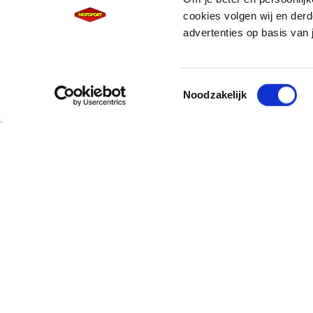
cookies volgen wij en derd
advertenties op basis van 
Versturen
Toestemmingsselectie
Noodzakelijk
Klantenservice
Motoren
Over MotoPort
Verhuur
Veilig betalen
Ons aanbod
Thuiswinkel Waarborg
Dealerschappen
Afmelden / Wijzigen MotoPort
Motor verkopen