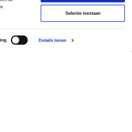
we
Selectie toestaan
ing
Details tonen
Contact
shop
aratie
9,5 / 10
3415 beoordelingen op
KiyOh.nl