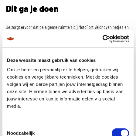
Dit ga je doen
Je zorgt ervoor dat de algeme ruimte's bij MotoPort Veldhoven netjes en
schoon zijn. Hieronder vallen de koffiehoek, de showroombalies, de
toiletten, de kantoren en de kantine.
Het betreft een part time functie voor 6-8 uur per week.
Deze website maakt gebruik van cookies
Om je beter en persoonlijker te helpen, gebruiken wij
De ramen en grote schoonmaakklussen horen niet bij jouw takenpakket.
cookies en vergelijkbare technieken. Met de cookies
volgen wij en derde partijen jouw internetgedrag binnen
Dit ben jij
onze site. Hiermee tonen we advertenties op basis van
jouw interesse en kun je informatie delen via social
media.
Je houdt van poetsen, opruimen en schoonmaken.
Je kunt goed zelfstandig werken en ziet wat er gedaan moet
worden.
Toestemmingsselectie
Noodzakelijk