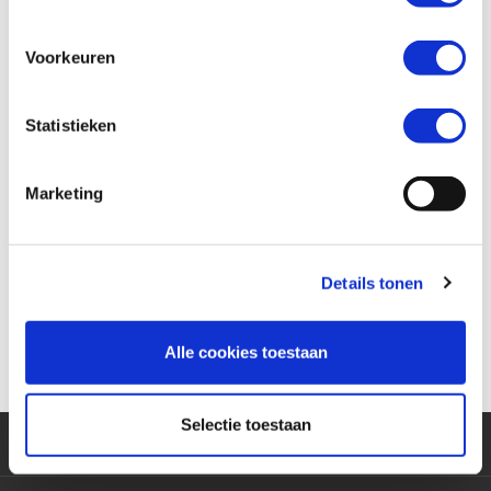
Dit bieden we jou
Voorkeuren
Na gebleken geschiktheid een vaste aanstelling en een goed
salaris.
Statistieken
Je mag je uren zelf in overleg invullen tijdens onze
openingstijden
Marketing
Een leuke werkomgeving, je maakt deel uit van het MotoPort team
Vragen of direct solliciteren?
Details tonen
Stuur een mail naar
info@motoportveldhoven.nl
, bel naar 040-2012542
of kom langs in de winkel.
Alle cookies toestaan
Selectie toestaan
Klantenservice