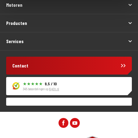
Motoren
Producten
Services
Contact
9,5 / 10
3415 beoordelingen op
KiyOh.nl