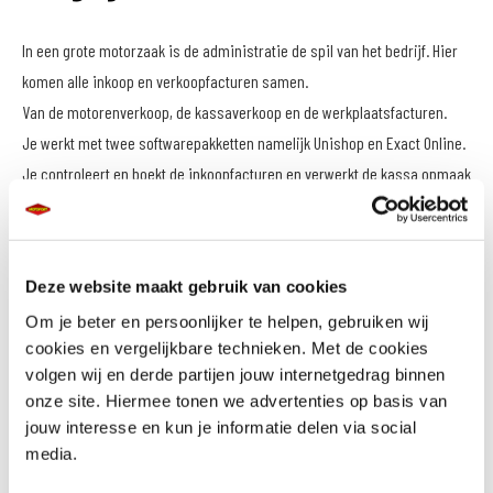
In een grote motorzaak is de administratie de spil van het bedrijf. Hier
komen alle inkoop en verkoopfacturen samen.
Van de motorenverkoop, de kassaverkoop en de werkplaatsfacturen.
Je werkt met twee softwarepakketten namelijk Unishop en Exact Online.
Je controleert en boekt de inkoopfacturen en verwerkt de kassa opmaak
op de juiste manier in de financiele administratie.
Je beheert de debiteuren en helpt mee bij periode afsluiting en
rapportage.
Deze website maakt gebruik van cookies
Op termijn kun je doorgroeien en verzorg je de gehele financiele
Om je beter en persoonlijker te helpen, gebruiken wij
cookies en vergelijkbare technieken. Met de cookies
administratie van MotoPort Veldhoven.
volgen wij en derde partijen jouw internetgedrag binnen
onze site. Hiermee tonen we advertenties op basis van
In aanvang betreft dit een functie voor 16 - 24 uur per week
jouw interesse en kun je informatie delen via social
Dit ben jij
media.