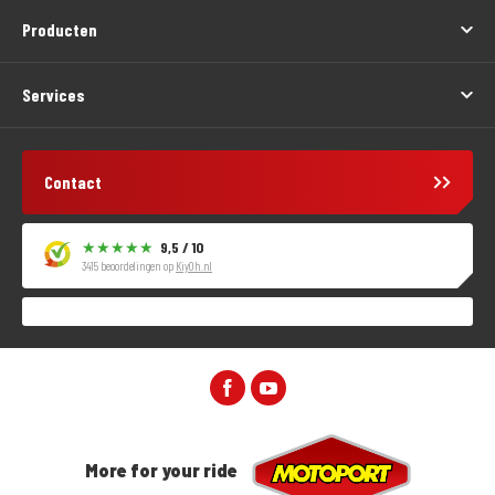
Producten
Services
Contact
9,5 / 10
3415 beoordelingen op
KiyOh.nl
More for your ride