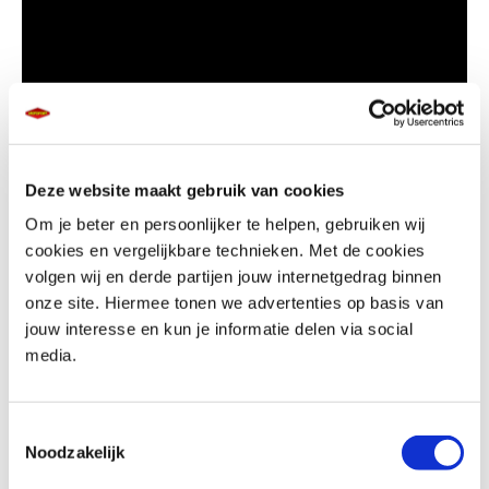
Deze website maakt gebruik van cookies
Om je beter en persoonlijker te helpen, gebruiken wij
cookies en vergelijkbare technieken. Met de cookies
volgen wij en derde partijen jouw internetgedrag binnen
2024 Yamaha MT-03
onze site. Hiermee tonen we advertenties op basis van
jouw interesse en kun je informatie delen via social
media.
Voel je al een echte “Master of Torque” met de Yamaha MT-03. Met de
radical Midnight Cyan kleur, is de MT-03 packed met een zinderende 2-
cilinder motor en prestatiegerichte ophangingssystemen voor
Toestemmingsselectie
Noodzakelijk
nauwkeurige handling en uitstekende wendbaarheid.