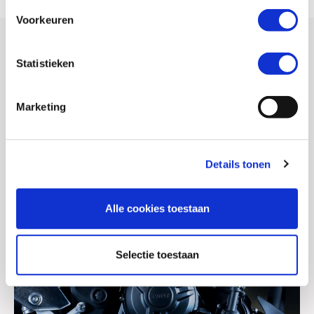
Voorkeuren
Gallerij
Statistieken
Marketing
Details tonen
Alle cookies toestaan
Selectie toestaan