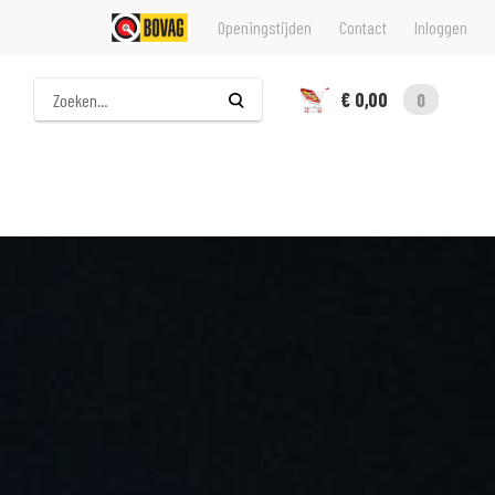
Openingstijden
Contact
Inloggen
Zoeken
€ 0,00
0