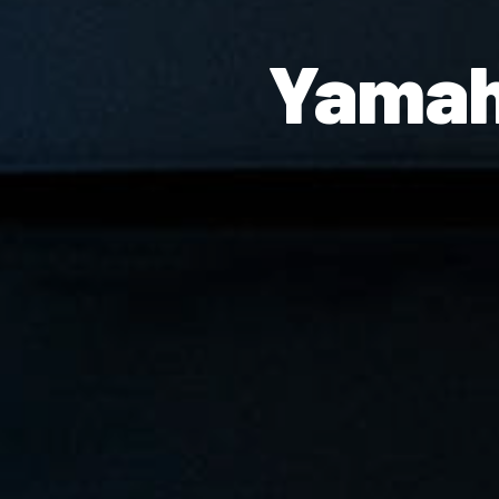
Yamah