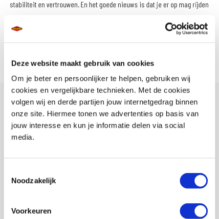
stabiliteit en vertrouwen. En het goede nieuws is dat je er op mag rijden
met een auto rijbewijs!*
Meer over de Tricity 300
Deze website maakt gebruik van cookies
Om je beter en persoonlijker te helpen, gebruiken wij
cookies en vergelijkbare technieken. Met de cookies
volgen wij en derde partijen jouw internetgedrag binnen
Details
onze site. Hiermee tonen we advertenties op basis van
jouw interesse en kun je informatie delen via social
media.
Dit premium Urban Mobility-voertuig is speciaal ontworpen om je
dagelijkse ritten nog comfortabeler, en plezieriger te maken. De dubbele
Toestemmingsselectie
voorwielen bieden extra stabiliteit en grip voor vloeiende bochten,
Noodzakelijk
terwijl de lichte besturing en compacte afmetingen je eenvoudig door
drukke stadsstraten laten manoeuvreren.
Voorkeuren