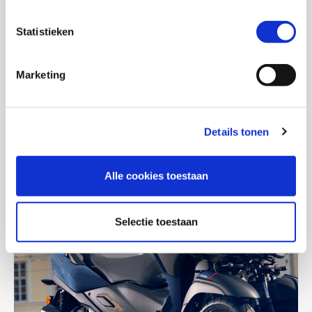
Bij elke stop zal het Standing Assist-systeem je leven makkelijker
maken – en zodra het verkeerslicht op groen springt, zorgt de krachtige
Statistieken
300cc BLUE CORE-motor ervoor dat je snel en efficiënt je bestemming
bereikt. Met een stijlvol design en eersteklas specificaties is de Tricity
Marketing
300 de ultieme keuze voor stedelijk vervoer.
Details tonen
Alle cookies toestaan
Selectie toestaan