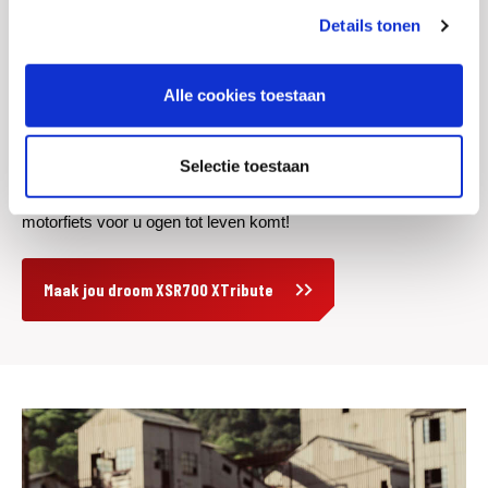
Details tonen
Alle cookies toestaan
NEEM UW CREATIES MEE
Bouw uw eigen ultieme Yamaha motorfiets in 360 graden 3D.
Selectie toestaan
Kies een model, voeg extra's toe -- en bekijk hoe uw custom
motorfiets voor u ogen tot leven komt!
Maak jou droom XSR700 XTribute