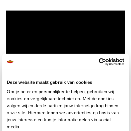
Deze website maakt gebruik van cookies
2024 Yamaha R-Series
Om je beter en persoonlijker te helpen, gebruiken wij
cookies en vergelijkbare technieken. Met de cookies
volgen wij en derde partijen jouw internetgedrag binnen
Van de R125 tot aan de high-spec R1 en R1M, de Yamaha R-Series
onze site. Hiermee tonen we advertenties op basis van
modellen zijn allemaal gebouwd met puur race-DNA. Met motor- en
jouw interesse en kun je informatie delen via social
chassistechnologie afkomstig uit de racerij, is elk model in de
media.